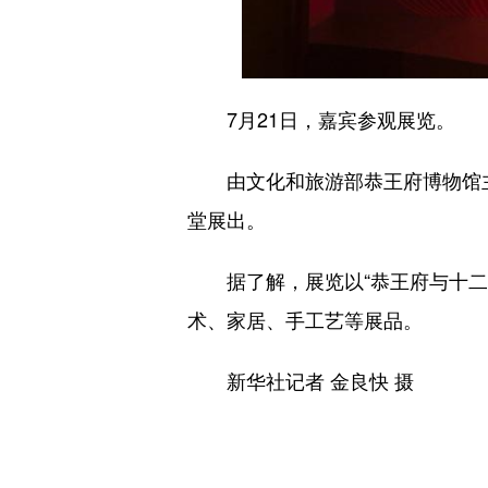
7月21日，嘉宾参观展览。
由文化和旅游部恭王府博物馆主办的
堂展出。
据了解，展览以“恭王府与十二风
术、家居、手工艺等展品。
新华社记者 金良快 摄