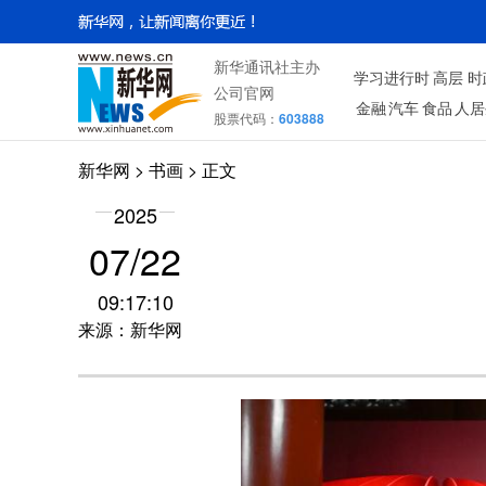
新华通讯社主办
学习进行时
高层
时
公司官网
金融
汽车
食品
人居
股票代码：
603888
新华网
>
书画
> 正文
2025
07/22
09:17:10
来源：新华网