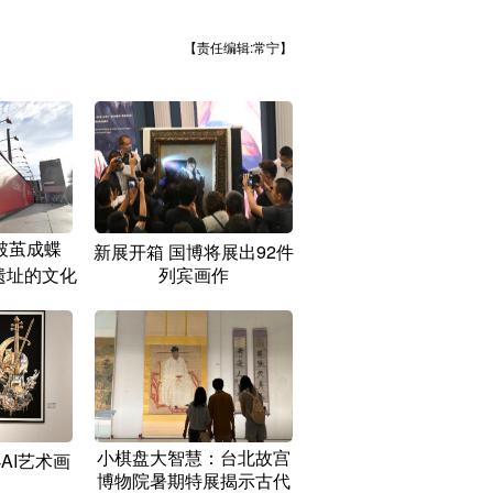
【责任编辑:常宁】
破茧成蝶
新展开箱 国博将展出92件
遗址的文化
列宾画作
小棋盘大智慧：台北故宫
AI艺术画
博物院暑期特展揭示古代