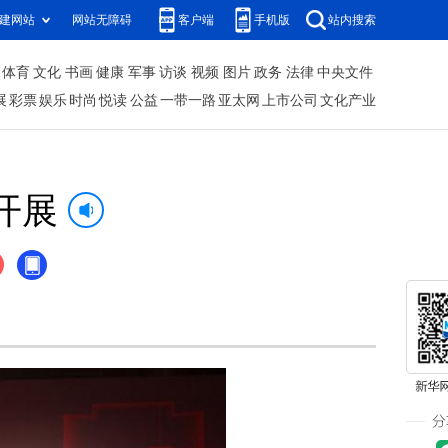
建网站
网站无障碍
客户端
手机版
站内搜索
体育
文化
书画
健康
军事
访谈
视频
图片
政务
法律
中央文件
展
彩票
娱乐
时尚
悦读
公益
一带一路
亚太网
上市公司
文化产业
开展