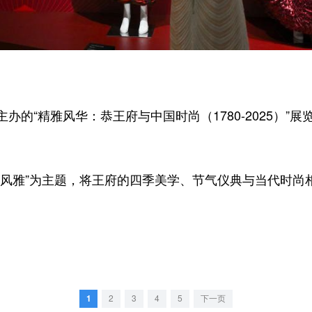
“精雅风华：恭王府与中国时尚（1780-2025）”展
雅”为主题，将王府的四季美学、节气仪典与当代时尚相
1
2
3
4
5
下一页