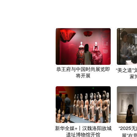
恭王府与中国时尚展览即
“美之道
将开展
家
新华全媒+丨汉魏洛阳故城
“202
遗址博物馆开馆
展”在