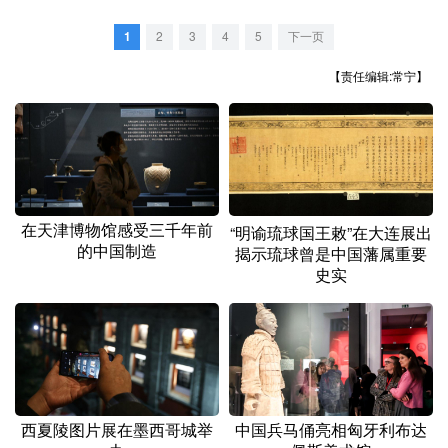
山东
河南
湖北
湖南
1
2
3
4
5
下一页
广东
广西
海南
重庆
【责任编辑:常宁】
四川
贵州
云南
西藏
陕西
甘肃
青海
宁夏
新疆
内蒙古
黑龙江
在天津博物馆感受三千年前
“明谕琉球国王敕”在大连展出
多语种频道
的中国制造
揭示琉球曾是中国藩属重要
史实
English
Español
Français
عربى
Русский язык
日本語
한국어
Deutsch
Português
西夏陵图片展在墨西哥城举
中国兵马俑亮相匈牙利布达