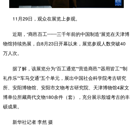
学术中国
乡村振兴
银龄
溯源中国
11月29日，观众在展览上参观。
城市
旅游
能源
会展
近期，“商邑百工——三千年前的中国制造”展览在天津博
彩票
娱乐
时尚
悦读
物馆持续热展，自8月23日开幕以来，展览参观人数突破40
公益
一带一路
亚太网
上市公司
万人次。
文化产业
据了解，该展览分为“百工通览”“营造商邑”“器用皆工”“制
礼作乐”“车马交通”五个单元，展出中国社会科学院考古研究
地方频道
所、安阳博物馆、安阳市文物考古研究院、天津博物馆4家文
博单位所藏商代文物180余件（套），充分展示殷墟考古的丰
北京
天津
河北
山西
硕成果。
辽宁
吉林
上海
江苏
新华社记者 李然 摄
浙江
安徽
福建
江西