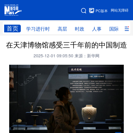
手机版
网站无障碍
PC版本
网站地图
首页
学习进行时
高层
时政
人事
国际
财
在天津博物馆感受三千年前的中国制造
学习进行时
高层
时政
人事
2025-12-01 09:05:50
来源：新华网
国际
财经
网评
港澳
台湾
思客智库
全球连线
教育
科技
科创
量子
体育
文化
书画
健康
军事
访谈
视频
图片
政务
法律
中央文件
金融
汽车
食品
人居
信息化
数字经济