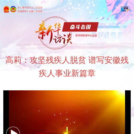
高莉：攻坚残疾人脱贫 谱写安徽残
疾人事业新篇章