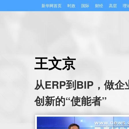
新华网首页
时政
国际
财经
高层
理
王文京
从ERP到BIP，做
创新的“使能者”