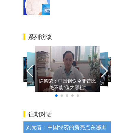
系列访谈
李东生
陈德荣：中国钢铁今非昔比
陈德荣：中国钢铁今非昔比
李东生：从磁带厂开始的变
李东生：从磁带厂开始的变
雷军：我的
绝不能“傻大黑粗”
绝不能“傻大黑粗”
王会生：为国而投的故事
雷军：我的梦想和使命
革创新
刘石泉：科技强军 航天报国
陈德荣：中国钢铁今非昔比
刘石泉：科技强军 航天报国
革创新
王会生：为国而投的故事
雷军：我的梦想和使命
绝不能“傻大黑粗”
往期对话
刘元春：中国经济的新亮点在哪里