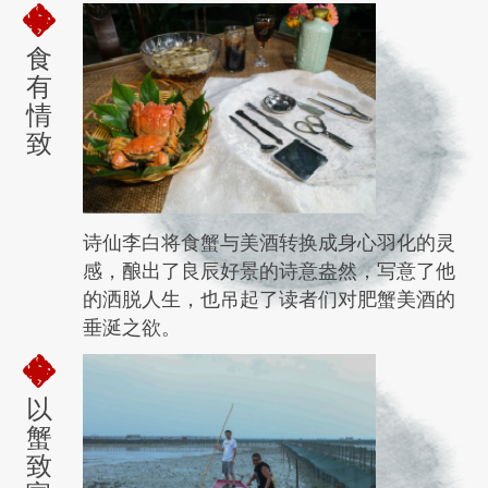
食
有
情
致
诗仙李白将食蟹与美酒转换成身心羽化的灵
感，酿出了良辰好景的诗意盎然，写意了他
的洒脱人生，也吊起了读者们对肥蟹美酒的
垂涎之欲。
以
蟹
致