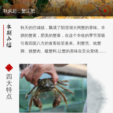
秋风起，蟹正肥
秋天的巴城镇，飘满了阳澄湖大闸蟹的香味。丰
腴的蟹黄，肥美的蟹膏，在这个丰收的季节里吸
引着四面八方的食客纷至沓来。剥蟹壳、吮蟹
脚、挑蟹肉、蘸蟹料,让蟹的美味在舌尖萦绕……
四
大
特
点