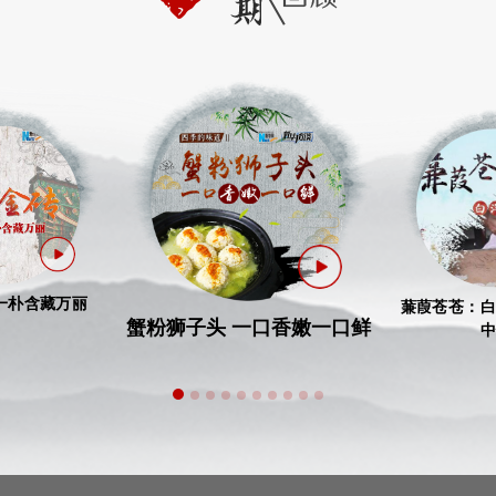
一朴含藏万丽
蒹葭苍苍：白
蟹粉狮子头 一口香嫩一口鲜
中