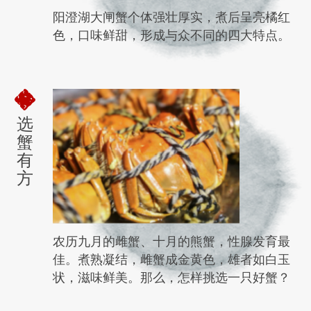
阳澄湖大闸蟹个体强壮厚实，煮后呈亮橘红
色，口味鲜甜，形成与众不同的四大特点。
选
蟹
有
方
农历九月的雌蟹、十月的熊蟹，性腺发育最
佳。煮熟凝结，雌蟹成金黄色，雄者如白玉
状，滋味鲜美。那么，怎样挑选一只好蟹？