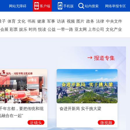
网站无障碍
客户端
手机版
站内搜索
网络举报专区
量子
体育
文化
书画
健康
军事
访谈
视频
图片
政务
法律
中央文件
会展
彩票
娱乐
时尚
悦读
公益
一带一路
亚太网
上市公司
文化产业
报道专集
奋进开新局 实干挑大梁
为千年古都，要把传统和现
机融合在一起”
微视频
近镜头