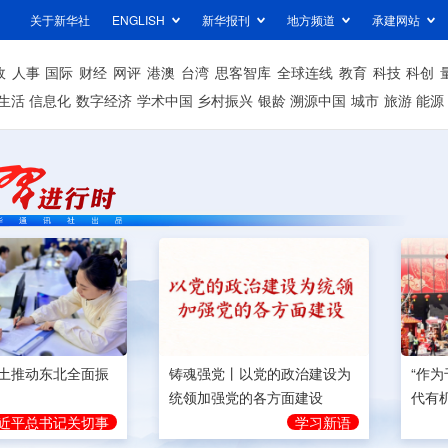
关于新华社
ENGLISH
新华报刊
地方频道
承建网站
政
人事
国际
财经
网评
港澳
台湾
思客智库
全球连线
教育
科技
科创
生活
信息化
数字经济
学术中国
乡村振兴
银龄
溯源中国
城市
旅游
能源
土推动东北全面振
铸魂强党丨以党的政治建设为
“作
统领加强党的各方面建设
代有
近平总书记关切事
学习新语