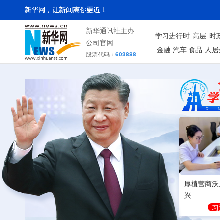
新华通讯社主办
学习进行时
高层
时
公司官网
金融
汽车
食品
人居
股票代码：
603888
厚植营商沃
兴
习