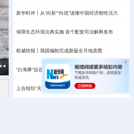
新华时评丨从“向新”“向优”读懂中国经济韧性活力
保障生态环境法典实施 首个配套司法解释发布
权威快报丨我国编制完成新版全月地质图
“白海豚”迫近，8月会有几个台风登陆或影响我国
上合组织“天山-2026”联合网络反恐演习在新疆举行
中方代表：防止“三股势力”借助新兴技术蔓延渗透
热点问答丨胡塞武装连续袭船 沙特作何应对