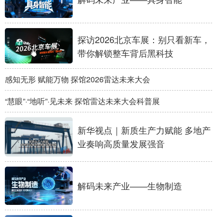
山东
河南
湖北
湖南
广东
广西
海南
重庆
探访2026北京车展：别只看新车，
四川
贵州
云南
西藏
带你解锁整车背后黑科技
陕西
甘肃
青海
宁夏
感知无形 赋能万物 探馆2026雷达未来大会
新疆
内蒙古
黑龙江
“慧眼”·“地听”·见未来 探馆雷达未来大会科普展
多语种频道
新华视点｜新质生产力赋能 多地产
业奏响高质量发展强音
English
Español
Français
عربى
Русский язык
日本語
한국어
Deutsch
Português
解码未来产业——生物制造