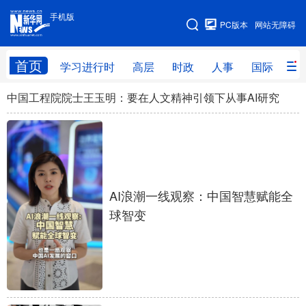
手机版
手机版
PC版本
网站无障碍
网站地图
首页
学习进行时
高层
时政
人事
国际
财
中国工程院院士王玉明：要在人文精神引领下从事AI研究
学习进行时
高层
时政
人事
国际
财经
网评
港澳
台湾
思客智库
全球连线
教育
科技
科创
量子
体育
AI浪潮一线观察：中国智慧赋能全
球智变
文化
书画
健康
军事
访谈
视频
图片
政务
法律
中央文件
金融
汽车
食品
人居
信息化
数字经济