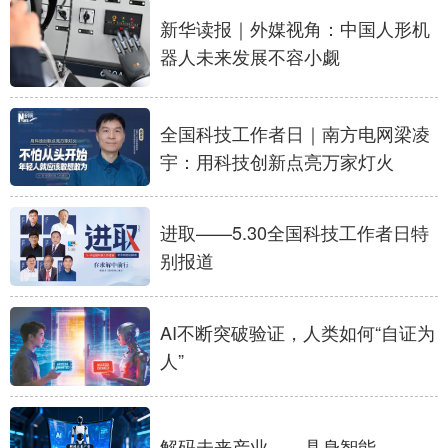
新华读报｜外媒视角：中国人形机
学术中国
乡村振兴
银龄
溯源中国
器人未来发展不容小觑
城市
旅游
能源
会展
彩票
娱乐
时尚
悦读
全国科技工作者日｜南方电网梁凌
宇：用科技创新点亮万家灯火
公益
一带一路
亚太网
上市公司
文化产业
进取——5.30全国科技工作者日特
别报道
地方频道
北京
天津
河北
山西
AI不断突破验证，人类如何“自证为
人”
辽宁
吉林
上海
江苏
浙江
安徽
福建
江西
解码未来产业——具身智能