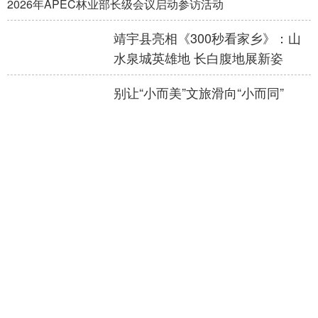
2026年APEC林业部长级会议启动参访活动
靖宇县亮相《300秒看家乡》：山
水泉城英雄地 长白腹地展新姿
别让“小而美”文旅滑向“小而同”
“情绪文旅”为何成为万亿级新风
口？
微视频｜绿染山河万里
300秒看家乡︱贵州省铜仁市印江