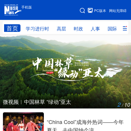
手机版
手机版
PC版本
网站无障碍
网站地图
首页
学习进行时
高层
时政
人事
国际
财
学习进行时
高层
时政
人事
国际
财经
网评
港澳
台湾
思客智库
全球连线
教育
科技
科创
量子
体育
文化
书画
健康
军事
微视频︱中国林草 “绿动”亚太
2
10
/
访谈
视频
图片
政务
法律
中央文件
金融
汽车
“China Cool”成海外热词——今年
夏天，去中国纳个凉
食品
人居
信息化
数字经济