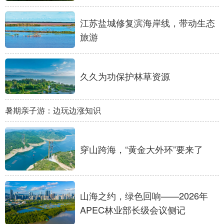
山东
河南
湖北
湖南
江苏盐城修复滨海岸线，带动生态
广东
广西
海南
重庆
旅游
四川
贵州
云南
西藏
陕西
甘肃
青海
宁夏
久久为功保护林草资源
新疆
内蒙古
黑龙江
暑期亲子游：边玩边涨知识
多语种频道
穿山跨海，“黄金大外环”要来了
English
Español
Français
عربى
Русский язык
日本語
한국어
Deutsch
Português
山海之约，绿色回响——2026年
APEC林业部长级会议侧记