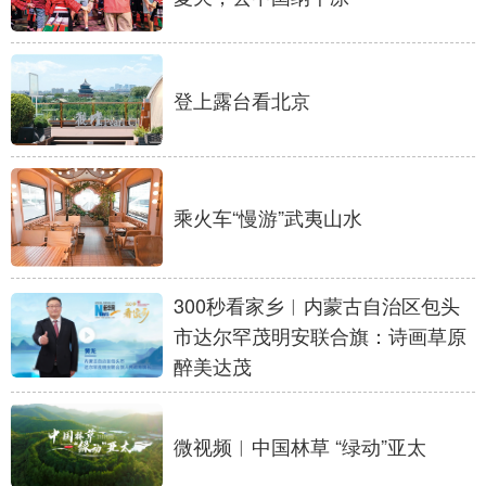
学术中国
乡村振兴
银龄
溯源中国
城市
旅游
能源
会展
登上露台看北京
彩票
娱乐
时尚
悦读
公益
一带一路
亚太网
上市公司
乘火车“慢游”武夷山水
文化产业
300秒看家乡︱内蒙古自治区包头
地方频道
市达尔罕茂明安联合旗：诗画草原
北京
天津
河北
山西
醉美达茂
辽宁
吉林
上海
江苏
微视频︱中国林草 “绿动”亚太
浙江
安徽
福建
江西