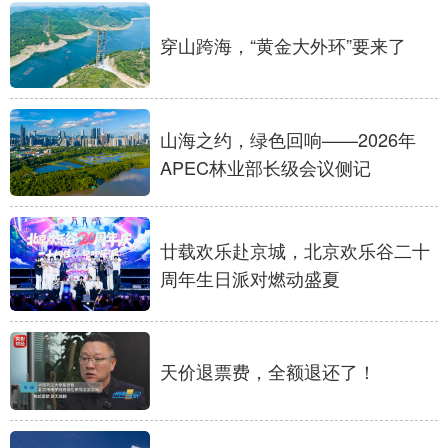
山东
河南
湖北
湖南
穿山跨海，“黄金大外环”要来了
广东
广西
海南
重庆
四川
贵州
云南
西藏
陕西
甘肃
青海
宁夏
山海之约，绿色回响——2026年
APEC林业部长级会议侧记
新疆
内蒙古
黑龙江
廿载欢乐赴京城，北京欢乐谷二十
多语种频道
周年生日派对燃动盛夏
English
Español
Français
عربى
Русский язык
日本語
한국어
天价退票费，全额退还了！
Deutsch
Português