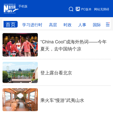
手机版
手机版
PC版本
网站无障碍
网站地图
首页
学习进行时
高层
时政
人事
国际
财
学习进行时
高层
时政
人事
“China Cool”成海外热词——今年
夏天，去中国纳个凉
国际
财经
网评
港澳
台湾
思客智库
全球连线
教育
科技
科创
量子
体育
登上露台看北京
文化
书画
健康
军事
访谈
视频
图片
政务
乘火车“慢游”武夷山水
法律
中央文件
金融
汽车
食品
人居
信息化
数字经济