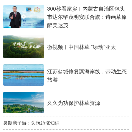
300秒看家乡︱内蒙古自治区包头
学术中国
乡村振兴
银龄
溯源中国
市达尔罕茂明安联合旗：诗画草原
城市
旅游
能源
会展
醉美达茂
彩票
娱乐
时尚
悦读
微视频︱中国林草 “绿动”亚太
公益
一带一路
亚太网
上市公司
文化产业
江苏盐城修复滨海岸线，带动生态
旅游
地方频道
北京
天津
河北
山西
久久为功保护林草资源
辽宁
吉林
上海
江苏
浙江
安徽
福建
江西
暑期亲子游：边玩边涨知识