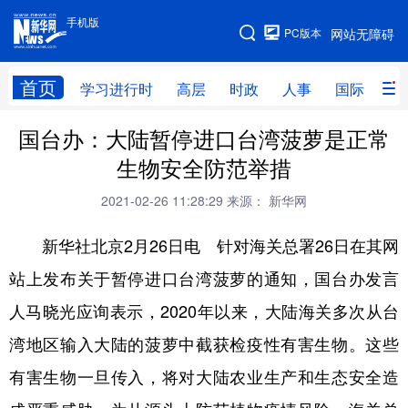
手机版
手机版
PC版本
网站无障碍
网站地图
首页
学习进行时
高层
时政
人事
国际
财
国台办：大陆暂停进口台湾菠萝是正常
学习进行时
高层
时政
人事
生物安全防范举措
国际
财经
网评
港澳
2021-02-26 11:28:29
来源： 新华网
台湾
思客智库
全球连线
教育
新华社北京2月26日电 针对海关总署26日在其网
科技
科创
量子
体育
站上发布关于暂停进口台湾菠萝的通知，国台办发言
文化
书画
健康
军事
人马晓光应询表示，2020年以来，大陆海关多次从台
访谈
视频
图片
政务
湾地区输入大陆的菠萝中截获检疫性有害生物。这些
法律
中央文件
金融
汽车
有害生物一旦传入，将对大陆农业生产和生态安全造
食品
人居
信息化
数字经济