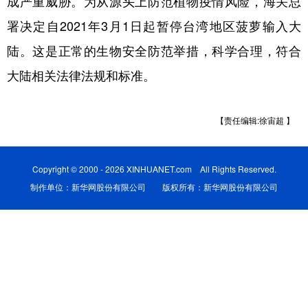
成严重威胁。为从源头上防范植物疫情风险，海关总
署决定自2021年3月1日起暂停台湾地区菠萝输入大
学术中国
乡村振兴
银龄
溯源中国
陆。这是正常的生物安全防范举措，科学合理，符合
城市
旅游
能源
会展
大陆相关法律法规和标准。
彩票
娱乐
时尚
悦读
公益
一带一路
亚太网
上市公司
【责任编辑:徐宙超 】
文化产业
Copyright © 2000 - 2026 XINHUANET.com All Rights Reserved.
制作单位：新华网股份有限公司 版权所有：新华网股份有限公司
地方频道
北京
天津
河北
山西
辽宁
吉林
上海
江苏
浙江
安徽
福建
江西