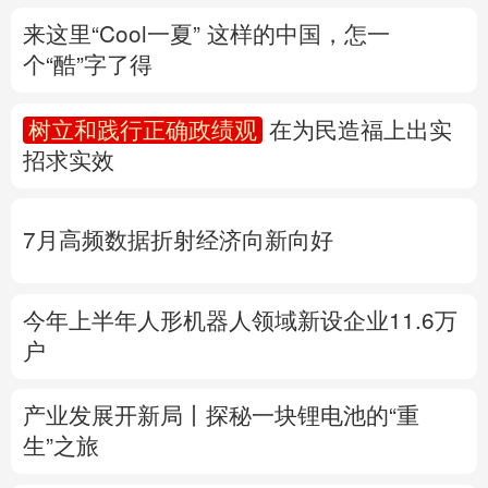
招求实效
多语种频道
English
Español
Français
عربى
7月高频数据折射经济向新向好
Русский язык
日本語
한국어
今年上半年人形机器人领域新设企业11.6万
Deutsch
Português
户
产业发展开新局丨
探秘一块锂电池的“重
生”之旅
全民健身日丨
最好的健康是把运动融入日常
家门口的运动场地，你都了解吗？
专题丨
“白海豚”与“巴威”相比如何？
国家防