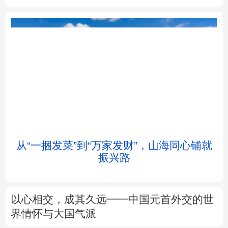
北京
天津
河北
山西
辽宁
吉林
上海
江苏
浙江
安徽
福建
江西
从“一捆发菜”到“万家发财”，山海同心铺就
振兴路
山东
河南
湖北
湖南
广东
广西
海南
重庆
以心相交，成其久远——中国元首外交的世
四川
贵州
云南
西藏
界情怀与大国气派
陕西
甘肃
青海
宁夏
来这里“Cool一夏”
这样的中国，怎一
个“酷”字了得
新疆
内蒙古
黑龙江
树立和践行正确政绩观
在为民造福上出实