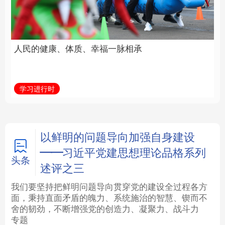
福一脉相承
立身做事
法律
中央文件
金融
汽车
学习进行时
学习新语
食品
人居
信息化
数字经济
学术中国
乡村振兴
银龄
溯源中国
以鲜明的问题导向加强自身建设
——习近平党建思想理论品格系列
城市
旅游
能源
会展
头条
述评之三
彩票
娱乐
时尚
悦读
我们要坚持把鲜明问题导向贯穿党的建设全过程各方
面，秉持直面矛盾的魄力、系统施治的智慧、锲而不
舍的韧劲，不断增强党的创造力、凝聚力、战斗力
公益
一带一路
亚太网
上市公司
专题
文化产业
地方频道