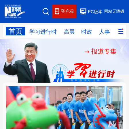
客户端
网站无障碍
PC版本
首页
网站地图
学习进行时
高层
时政
人事
国际
报道专集
学习进行时
高层
时政
人事
国际
财经
网评
港澳
台湾
思客智库
全球连线
教育
科技
科创
量子
体育
文化
书画
健康
军事
人民的健康、体质、幸
铸魂强党丨坚持以党性
访谈
视频
图片
政务