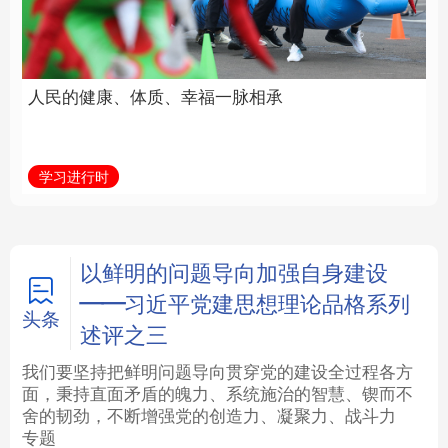
福一脉相承
立身做事
法律
中央文件
金融
汽车
学习进行时
学习新语
食品
人居
信息化
数字经济
学术中国
乡村振兴
银龄
溯源中国
以鲜明的问题导向加强自身建设
——习近平党建思想理论品格系列
城市
旅游
能源
会展
头条
述评之三
彩票
娱乐
时尚
悦读
我们要坚持把鲜明问题导向贯穿党的建设全过程各方
面，秉持直面矛盾的魄力、系统施治的智慧、锲而不
舍的韧劲，不断增强党的创造力、凝聚力、战斗力
公益
一带一路
亚太网
上市公司
专题
文化产业
地方频道