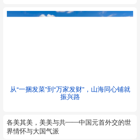
北京
天津
河北
山西
辽宁
吉林
上海
江苏
浙江
安徽
福建
江西
从“一捆发菜”到“万家发财”，山海同心铺就
会
振兴路
山东
河南
湖北
湖南
广东
广西
海南
重庆
各美其美，美美与共——中国元首外交的世
四川
贵州
云南
西藏
界情怀与大国气派
陕西
甘肃
青海
宁夏
专题丨
述评：以全民健身托举健康中国
新疆
内蒙古
黑龙江
来这里“Cool一夏”
这样的中国，怎一