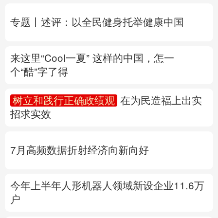
个“酷”字了得
多语种频道
树立和践行正确政绩观
在为民造福上出实
English
Español
Français
عربى
招求实效
Русский язык
日本語
한국어
7月高频数据折射经济向新向好
Deutsch
Português
今年上半年人形机器人领域新设企业11.6万
户
产业发展开新局丨
探秘一块锂电池的“重
生”之旅
专题丨
“白海豚”路径为何多变
“闭眼”等于风