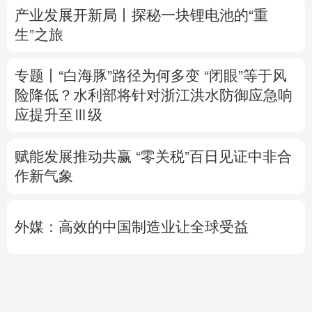
险降低？
水利部将针对浙江洪水防御应急响
应提升至Ⅲ级
赋能发展推动共赢 “零关税”百日见证中非合
作新气象
外媒：高效的中国制造业让全球受益
日本2027财年防卫预算申请额创新高
专题丨
伊朗媒体发布伊朗最高领袖视频
美军
高层正寻求对伊战事“退出路径”
伊朗战事打
不下去了？