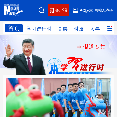
客户端
网站无障碍
PC版本
首页
网站地图
学习进行时
高层
时政
人事
国际
报道专集
学习进行时
高层
时政
人事
国际
财经
网评
港澳
台湾
思客智库
全球连线
教育
科技
科创
量子
体育
文化
书画
健康
军事
人民的健康、体质、幸
铸魂强党丨坚持以党性
访谈
视频
图片
政务