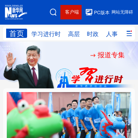
客户端
网站无障碍
PC版本
首页
网站地图
学习进行时
高层
时政
人事
国际
报道专集
学习进行时
高层
时政
人事
国际
财经
网评
港澳
台湾
思客智库
全球连线
教育
科技
科创
量子
体育
文化
书画
健康
军事
人民的健康、体质、幸
铸魂强党丨坚持以党性
访谈
视频
图片
政务