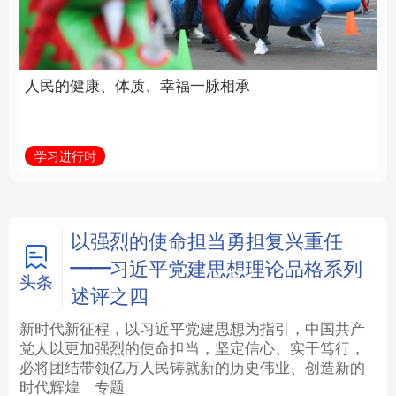
福一脉相承
立身做事
法律
中央文件
金融
汽车
学习进行时
学习新语
食品
人居
信息化
数字经济
学术中国
乡村振兴
银龄
溯源中国
以强烈的使命担当勇担复兴重任
——习近平党建思想理论品格系列
城市
旅游
能源
会展
头条
述评之四
彩票
娱乐
时尚
悦读
新时代新征程，以习近平党建思想为指引，中国共产
党人以更加强烈的使命担当，坚定信心、实干笃行，
必将团结带领亿万人民铸就新的历史伟业、创造新的
公益
一带一路
亚太网
上市公司
时代辉煌
专题
文化产业
地方频道