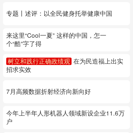
个“酷”字了得
多语种频道
树立和践行正确政绩观
在为民造福上出实
English
Español
Français
عربى
招求实效
Русский язык
日本語
한국어
7月高频数据折射经济向新向好
Deutsch
Português
今年上半年人形机器人领域新设企业11.6万
户
产业发展开新局丨
这个钢厂不“喝”一滴地下
水
专题丨
“白海豚”路径为何多变
“闭眼”等于风