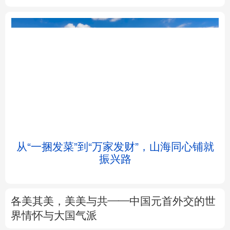
北京
天津
河北
山西
辽宁
吉林
上海
江苏
浙江
安徽
福建
江西
从“一捆发菜”到“万家发财”，山海同心铺就
会
振兴路
山东
河南
湖北
湖南
广东
广西
海南
重庆
各美其美，美美与共——中国元首外交的世
四川
贵州
云南
西藏
界情怀与大国气派
陕西
甘肃
青海
宁夏
专题丨
述评：以全民健身托举健康中国
新疆
内蒙古
黑龙江
来这里“Cool一夏”
这样的中国，怎一