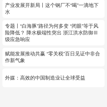
险降低？
降水极端性突出
浙江洪水防御Ⅲ
级应急响应
赋能发展推动共赢 “零关税”百日见证中非合
作新气象
外媒：高效的中国制造业让全球受益
日本2027财年防卫预算申请额创新高
专题丨
伊：与阿曼“接近”达成协议并不意味
重开海峡
战事打不下去了？
美军高层正寻
求“退出路径”