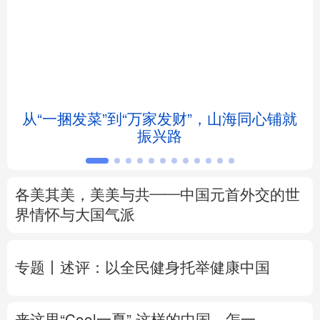
北京
天津
河北
山西
辽宁
吉林
上海
江苏
浙江
安徽
福建
江西
从“一捆发菜”到“万家发财”，山海同心铺就
会
振兴路
山东
河南
湖北
湖南
广东
广西
海南
重庆
各美其美，美美与共——中国元首外交的世
四川
贵州
云南
西藏
界情怀与大国气派
陕西
甘肃
青海
宁夏
专题丨
述评：以全民健身托举健康中国
新疆
内蒙古
黑龙江
来这里“Cool一夏”
这样的中国，怎一