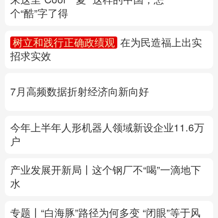
个“酷”字了得
多语种频道
树立和践行正确政绩观
在为民造福上出实
English
Español
Français
عربى
招求实效
Русский язык
日本語
한국어
7月高频数据折射经济向新向好
Deutsch
Português
今年上半年人形机器人领域新设企业11.6万
户
产业发展开新局丨
这个钢厂不“喝”一滴地下
水
专题丨
“白海豚”路径为何多变
“闭眼”等于风