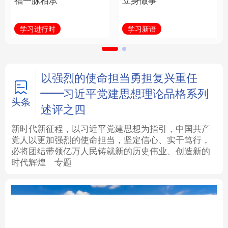
福一脉相承
立身做事
法律
中央文件
金融
汽车
学习进行时
学习新语
食品
人居
信息化
数字经济
学术中国
乡村振兴
银龄
溯源中国
以强烈的使命担当勇担复兴重任
——习近平党建思想理论品格系列
城市
旅游
能源
会展
头条
述评之四
彩票
娱乐
时尚
悦读
新时代新征程，以习近平党建思想为指引，中国共产
党人以更加强烈的使命担当，坚定信心、实干笃行，
必将团结带领亿万人民铸就新的历史伟业、创造新的
公益
一带一路
亚太网
上市公司
时代辉煌
专题
文化产业
地方频道