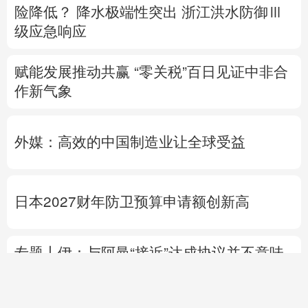
险降低？
降水极端性突出
浙江洪水防御Ⅲ
级应急响应
赋能发展推动共赢 “零关税”百日见证中非合
作新气象
外媒：高效的中国制造业让全球受益
日本2027财年防卫预算申请额创新高
专题丨
伊：与阿曼“接近”达成协议并不意味
重开海峡
战事打不下去了？
美军高层正寻
求“退出路径”