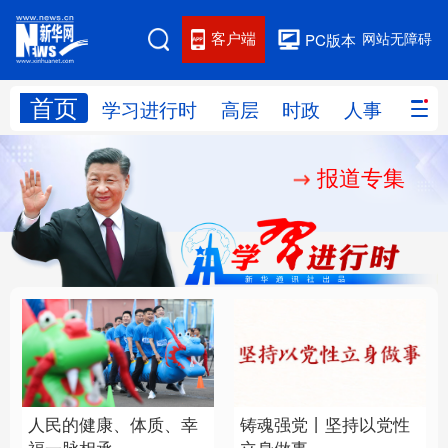
客户端
网站无障碍
PC版本
首页
网站地图
学习进行时
高层
时政
人事
国际
报道专集
学习进行时
高层
时政
人事
国际
财经
网评
港澳
台湾
思客智库
全球连线
教育
科技
科创
量子
体育
文化
书画
健康
军事
人民的健康、体质、幸
铸魂强党丨坚持以党性
访谈
视频
图片
政务