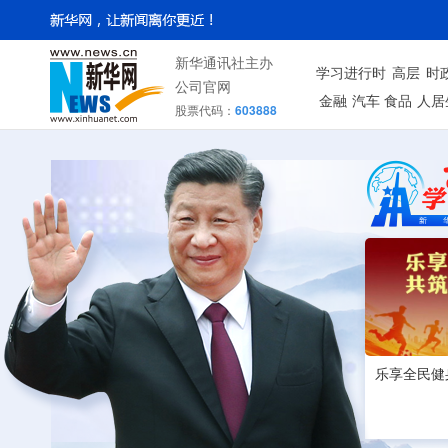
新华通讯社主办
学习进行时
高层
时
公司官网
金融
汽车
食品
人居
股票代码：
603888
乐享全民健