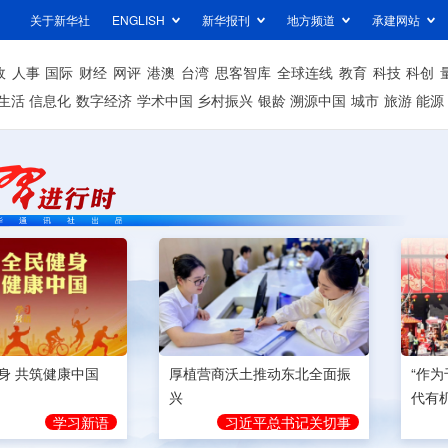
关于新华社
ENGLISH
新华报刊
地方频道
承建网站
政
人事
国际
财经
网评
港澳
台湾
思客智库
全球连线
教育
科技
科创
生活
信息化
数字经济
学术中国
乡村振兴
银龄
溯源中国
城市
旅游
能源
身 共筑健康中国
厚植营商沃土推动东北全面振
“作
兴
代有
学习新语
习近平总书记关切事