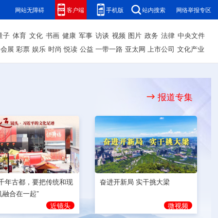
网站无障碍
客户端
手机版
站内搜索
网络举报专区
量子
体育
文化
书画
健康
军事
访谈
视频
图片
政务
法律
中央文件
会展
彩票
娱乐
时尚
悦读
公益
一带一路
亚太网
上市公司
文化产业
报道专集
奋进开新局 实干挑大梁
为千年古都，要把传统和现
机融合在一起”
微视频
近镜头