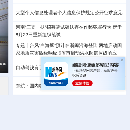
大型个人信息处理者个人信息保护规定公开征求意见
河南“三支一扶”招募笔试确认存在作弊犯罪行为
定于
8月22日重新组织笔试
专题丨
台风“白海豚”预计在浙闽沿海登陆
两地启动国
家地质灾害四级响应
6省市启动洪水防御Ⅳ级响应
自动驾驶有了安全准入基线 从这些方面读懂新国标
东航：国内客票提前14天免费退改
外交部发言人就日本主流民意鲜明反核立场答记者问
国防部：中国军队坚决反制任何闹海挑衅图谋