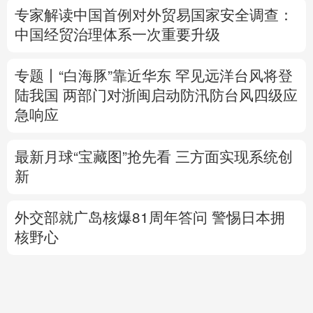
陆我国
两部门对浙闽启动防汛防台风四级应
急响应
最新月球“宝藏图”抢先看
三方面实现系统创
新
外交部就广岛核爆81周年答问
警惕日本拥
核野心
美国将对多晶硅衍生品加征15%关税
专题丨
伊拟禁敌对方通行霍尔木兹海峡 重罚
违规者
伊媒：格什姆岛附近爆炸声系打
击“敌对目标”所致