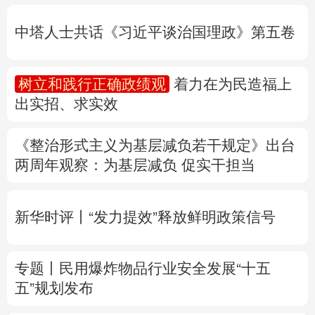
出实招、求实效
多语种频道
《整治形式主义为基层减负若干规定》出台
English
Español
Français
عربى
两周年
观察
：为基层减负 促实干担当
Русский язык
日本語
한국어
新华时评丨“发力提效”释放鲜明政策信号
Deutsch
Português
专题丨
民用爆炸物品行业安全发展“十五
五”规划发布
专家解读中国首例对外贸易国家安全调查：
中国经贸治理体系一次重要升级
专题丨
“白海豚”靠近华东
罕见远洋台风将登