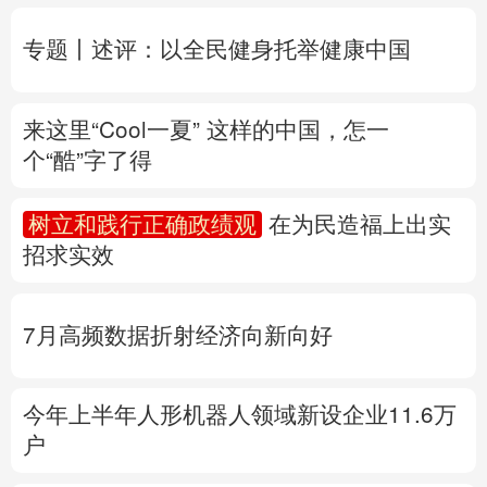
个“酷”字了得
多语种频道
树立和践行正确政绩观
在为民造福上出实
English
Español
Français
عربى
招求实效
Русский язык
日本語
한국어
7月高频数据折射经济向新向好
Deutsch
Português
今年上半年人形机器人领域新设企业11.6万
户
产业发展开新局丨
这个钢厂不“喝”一滴地下
水
专题丨
“白海豚”路径为何多变
“闭眼”等于风