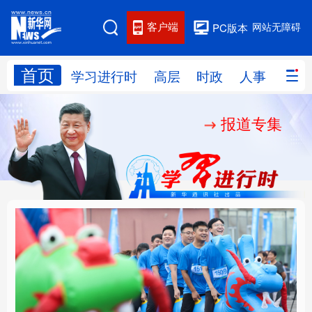
客户端
网站无障碍
PC版本
首页
网站地图
学习进行时
高层
时政
人事
国际
报道专集
学习进行时
高层
时政
人事
国际
财经
网评
港澳
台湾
思客智库
全球连线
教育
科技
科创
量子
体育
文化
书画
健康
军事
人民的健康、体质、幸
铸魂强党丨坚持以党性
访谈
视频
图片
政务