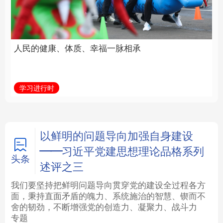
福一脉相承
立身做事
法律
中央文件
金融
汽车
学习进行时
学习新语
食品
人居
信息化
数字经济
学术中国
乡村振兴
银龄
溯源中国
以鲜明的问题导向加强自身建设
——习近平党建思想理论品格系列
城市
旅游
能源
会展
头条
述评之三
彩票
娱乐
时尚
悦读
我们要坚持把鲜明问题导向贯穿党的建设全过程各方
面，秉持直面矛盾的魄力、系统施治的智慧、锲而不
舍的韧劲，不断增强党的创造力、凝聚力、战斗力
公益
一带一路
亚太网
上市公司
专题
文化产业
地方频道