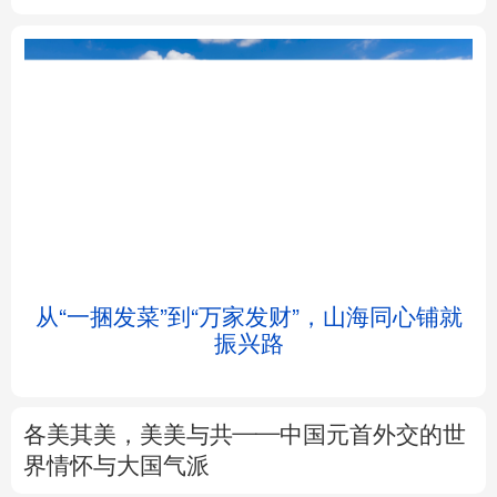
北京
天津
河北
山西
辽宁
吉林
上海
江苏
浙江
安徽
福建
江西
从“一捆发菜”到“万家发财”，山海同心铺就
会
振兴路
山东
河南
湖北
湖南
广东
广西
海南
重庆
各美其美，美美与共——中国元首外交的世
四川
贵州
云南
西藏
界情怀与大国气派
陕西
甘肃
青海
宁夏
专题丨
述评：以全民健身托举健康中国
新疆
内蒙古
黑龙江
来这里“Cool一夏”
这样的中国，怎一