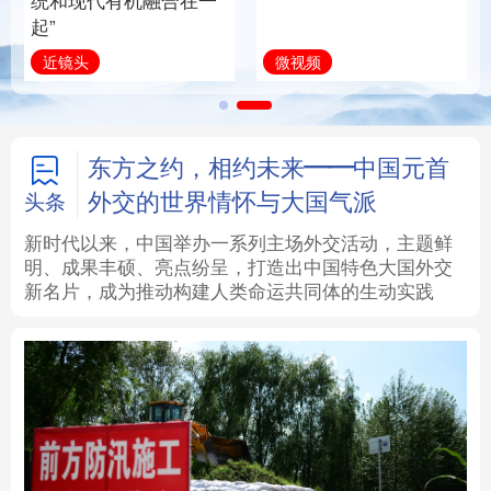
全面振兴
建设为统领加强党的各
方面建设
法律
中央文件
金融
汽车
习近平总书记关切事
学习新语
食品
人居
信息化
数字经济
学术中国
乡村振兴
银龄
溯源中国
东方之约，相约未来——中国元首
外交的世界情怀与大国气派
头条
城市
旅游
能源
会展
新时代以来，中国举办一系列主场外交活动，主题鲜
明、成果丰硕、亮点纷呈，打造出中国特色大国外交
彩票
娱乐
时尚
悦读
新名片，成为推动构建人类命运共同体的生动实践
公益
一带一路
亚太网
上市公司
文化产业
地方频道