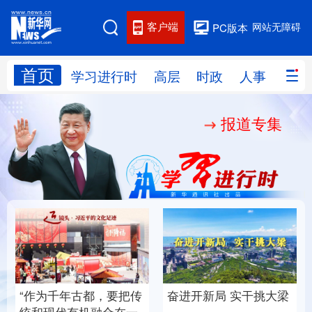
客户端
网站无障碍
PC版本
首页
网站地图
学习进行时
高层
时政
人事
国际
报道专集
学习进行时
高层
时政
人事
国际
财经
网评
港澳
台湾
思客智库
全球连线
教育
科技
科创
量子
体育
文化
书画
健康
军事
梁
厚植营商沃土推动东北
铸魂强党丨以党的政治
访谈
视频
图片
政务