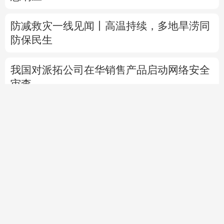
防减救灾一线见闻丨高温持续，多地旱涝同
防保民生
我国对派拓公司在华销售产品启动网络安全
审查
外交部发言人就广岛核爆81周年等答问
高市早苗就“无核三原则”的表态含糊其辞
专题丨
通航协议接近敲定？霍尔木兹海峡何
时重开？