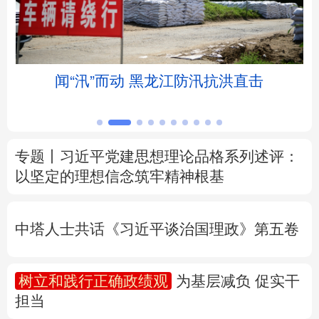
北京
天津
河北
山西
辽宁
吉林
上海
江苏
我国首座抗17级台风高技术难度浮式风电平
台投运
浙江
安徽
福建
江西
山东
河南
湖北
湖南
专题丨
习近平党建思想理论品格系列述评：
以坚定的理想信念筑牢精神根基
广东
广西
海南
重庆
四川
贵州
云南
西藏
中塔人士共话《习近平谈治国理政》第五卷
陕西
甘肃
青海
宁夏
树立和践行正确政绩观
为基层减负 促实干
新疆
内蒙古
黑龙江
担当