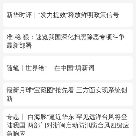
多语种频道
新华时评丨“发力提效”释放鲜明政策信号
English
Español
Français
عربى
准 稳 狠：速览我国深化扫黑除恶专项斗争
Русский язык
日本語
한국어
最新部署
Deutsch
Português
随笔丨世界给“__在中国”填新词
最新月球“宝藏图”抢先看
三方面实现系统创
新
专题丨
“白海豚”逼近华东 罕见远洋台风将登
陆我国
两部门对浙闽启动防汛防台风四级应
急响应