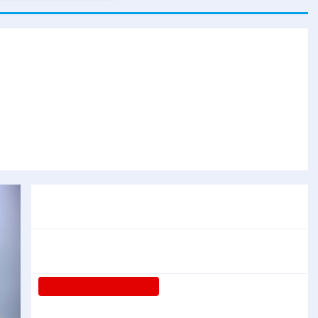
建思想理论品格系列述评
人民向着强国建设、民族复兴的光明未来勇毅前行
专题
大道行天下丨最是真情暖人心——中国元首外交的
世界
情怀与大国气派
中塔人士共话《习近平谈治国理政》第五卷
树立和践行正确政绩观
着力在为民造福上出实招、
求实效