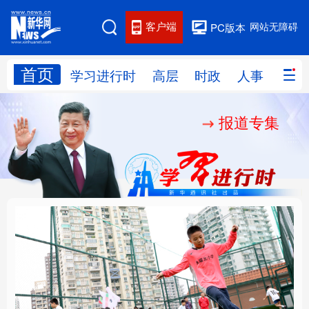
客户端
网站无障碍
PC版本
首页
网站地图
学习进行时
高层
时政
人事
国际
报道专集
学习进行时
高层
时政
人事
国际
财经
网评
港澳
台湾
思客智库
全球连线
教育
科技
科创
量子
体育
文化
书画
健康
军事
构建更高水平的全民健
乐享全民健身 共筑健康
访谈
视频
图片
政务