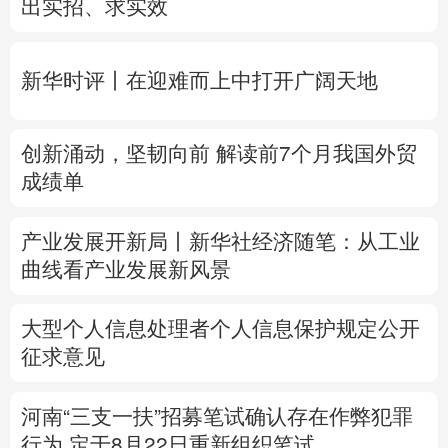
创新涌动，坚韧向前 解读前7个月我国外贸
多语种频道
成绩单
English
Español
Français
عربى
产业发展开新局丨
新华社经济随笔：从工业
Русский язык
日本語
한국어
曲线看产业发展新风景
Deutsch
Português
大型个人信息处理者个人信息保护规定公开
征求意见
河南“三支一扶”招募笔试确认存在作弊犯罪
行为
定于8月22日重新组织笔试
专题丨
台风“白海豚”预计在浙闽沿海登陆
浙
闽启动防汛防台风三级应急响应
6省市启动
洪水防御Ⅳ级响应