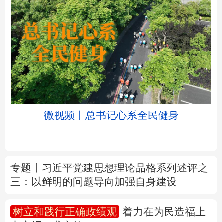
北京
天津
河北
山西
辽宁
吉林
上海
江苏
微视频丨总书记心系全民健身
浙江
安徽
福建
江西
山东
河南
湖北
湖南
专题丨
习近平党建思想理论品格系列述评之
三：以鲜明的问题导向加强自身建设
广东
广西
海南
重庆
四川
贵州
云南
西藏
树立和践行正确政绩观
着力在为民造福上
出实招、求实效
陕西
甘肃
青海
宁夏
新疆
内蒙古
黑龙江
新华时评丨在迎难而上中打开广阔天地