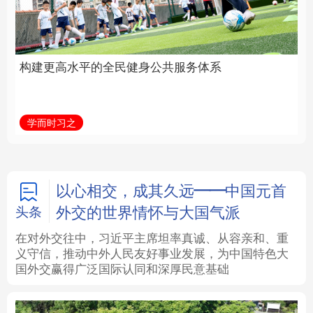
身公共服务体系
中国
法律
中央文件
金融
汽车
学而时习之
学习新语
食品
人居
信息化
数字经济
学术中国
乡村振兴
银龄
溯源中国
以心相交，成其久远——中国元首
外交的世界情怀与大国气派
头条
城市
旅游
能源
会展
在对外交往中，习近平主席坦率真诚、从容亲和、重
义守信，推动中外人民友好事业发展，为中国特色大
彩票
娱乐
时尚
悦读
国外交赢得广泛国际认同和深厚民意基础
公益
一带一路
亚太网
上市公司
文化产业
地方频道