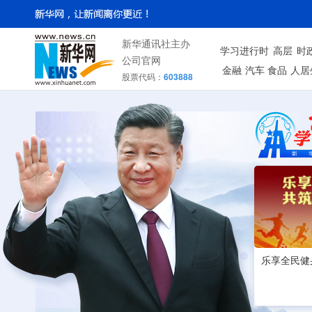
新华通讯社主办
学习进行时
高层
时
公司官网
金融
汽车
食品
人居
股票代码：
603888
乐享全民健