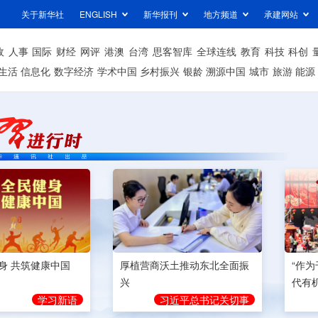
关于新华社
ENGLISH
新华报刊
地方频道
承建网站
政
人事
国际
财经
网评
港澳
台湾
思客智库
全球连线
教育
科技
科创
生活
信息化
数字经济
学术中国
乡村振兴
银龄
溯源中国
城市
旅游
能源
身 共筑健康中国
厚植营商沃土推动东北全面振
“作
兴
代有
学习新语
习近平总书记关切事