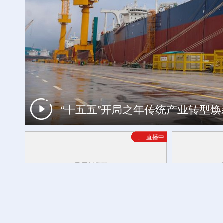
世界遗产游计划丨探秘昼夜高黎贡 
“十五五”开局之年传统产业转型
直播中