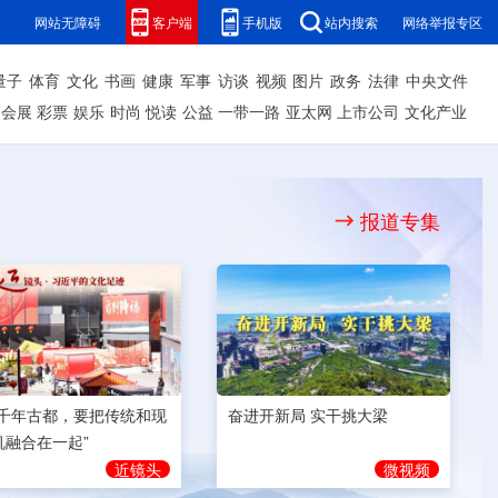
网站无障碍
客户端
手机版
站内搜索
网络举报专区
量子
体育
文化
书画
健康
军事
访谈
视频
图片
政务
法律
中央文件
会展
彩票
娱乐
时尚
悦读
公益
一带一路
亚太网
上市公司
文化产业
报道专集
奋进开新局 实干挑大梁
为千年古都，要把传统和现
机融合在一起”
微视频
近镜头