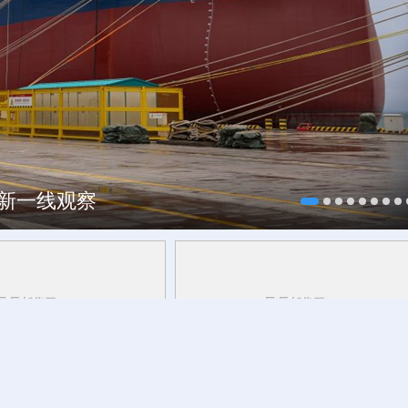
每一帧都像“开盲盒”
焕新一线观察