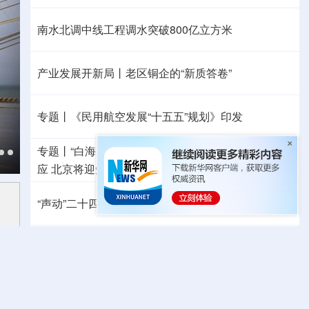
南水北调中线工程调水突破800亿立方米
产业发展开新局丨
老区铜企的“新质答卷”
专题丨
《民用航空发展“十五五”规划》印发
专题丨
“白海豚”靠近华东沿海
浙江防台风Ⅲ级应急响
应
北京将迎短时强降水
河北暴雨Ⅳ级应急响应
“声动”二十四节气·立秋
哪些地方依然高温持续？
国防部：中国军队坚决反制任何闹海挑衅图谋
日本“再军事化”妄动是地区和平稳定的真正威胁