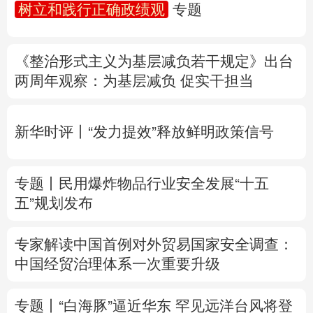
树立和践行正确政绩观
专题
多语种频道
《整治形式主义为基层减负若干规定》出台
English
Español
Français
عربى
两周年
观察
：为基层减负 促实干担当
Русский язык
日本語
한국어
新华时评丨“发力提效”释放鲜明政策信号
Deutsch
Português
专题丨
民用爆炸物品行业安全发展“十五
五”规划发布
专家解读中国首例对外贸易国家安全调查：
中国经贸治理体系一次重要升级
专题丨
“白海豚”逼近华东 罕见远洋台风将登