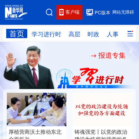
客户端
网站无障碍
PC版本
首页
网站地图
学习进行时
高层
时政
人事
国际
报道专集
学习进行时
高层
时政
人事
国际
财经
网评
港澳
台湾
思客智库
全球连线
教育
科技
科创
量子
体育
文化
书画
健康
军事
厚植营商沃土推动东北
铸魂强党丨以党的政治
访谈
视频
图片
政务