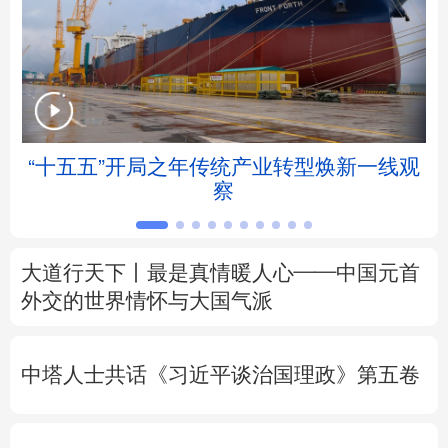
北京
天津
河北
山西
辽宁
吉林
上海
江苏
浙江
安徽
福建
江西
“十五五”开局之年传统产业转型焕新一线观
察
山东
河南
湖北
湖南
广东
广西
海南
重庆
大道行天下丨最是真情暖人心——中国元首
四川
贵州
云南
西藏
外交的
世界
情怀与大国气派
陕西
甘肃
青海
宁夏
中塔人士共话《习近平谈治国理政》第五卷
新疆
内蒙古
黑龙江