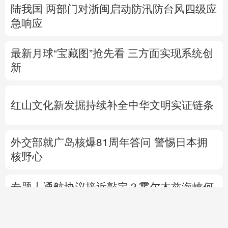
陆我国
两部门对浙闽启动防汛防台风四级应
急响应
最新月球“宝藏图”抢先看
三方面实现系统创
新
红山文化新发掘持续补全中华文明实证链条
外交部就广岛核爆81周年答问
警惕日本拥
核野心
专题丨
通航协议接近敲定？霍尔木兹海峡何
时重开？