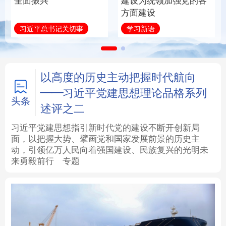
全面振兴
建设为统领加强党的各
方面建设
法律
中央文件
金融
汽车
习近平总书记关切事
学习新语
食品
人居
信息化
数字经济
学术中国
乡村振兴
银龄
溯源中国
以高度的历史主动把握时代航向
——习近平党建思想理论品格系列
城市
旅游
能源
会展
头条
述评之二
彩票
娱乐
时尚
悦读
习近平党建思想指引新时代党的建设不断开创新局
面，以把握大势、擘画党和国家发展前景的历史主
动，引领亿万人民向着强国建设、民族复兴的光明未
公益
一带一路
亚太网
上市公司
来勇毅前行
专题
文化产业
地方频道