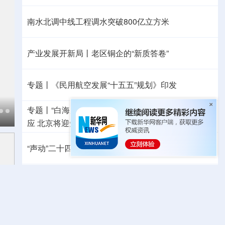
南水北调中线工程调水突破800亿立方米
产业发展开新局丨
老区铜企的“新质答卷”
专题丨
《民用航空发展“十五五”规划》印发
专题丨
“白海豚”靠近华东沿海
浙江防台风Ⅲ级应急响
应
北京将迎短时强降水
河北暴雨Ⅳ级应急响应
“声动”二十四节气·立秋
哪些地方依然高温持续？
国防部：中国军队坚决反制任何闹海挑衅图谋
日本“再军事化”妄动是地区和平稳定的真正威胁