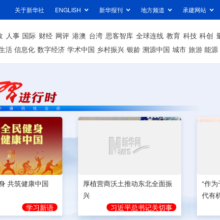
关于新华社
ENGLISH
新华报刊
地方频道
承建网站
政
人事
国际
财经
网评
港澳
台湾
思客智库
全球连线
教育
科技
科创
生活
信息化
数字经济
学术中国
乡村振兴
银龄
溯源中国
城市
旅游
能源
身 共筑健康中国
厚植营商沃土推动东北全面振
“作
兴
代有
学习新语
习近平总书记关切事