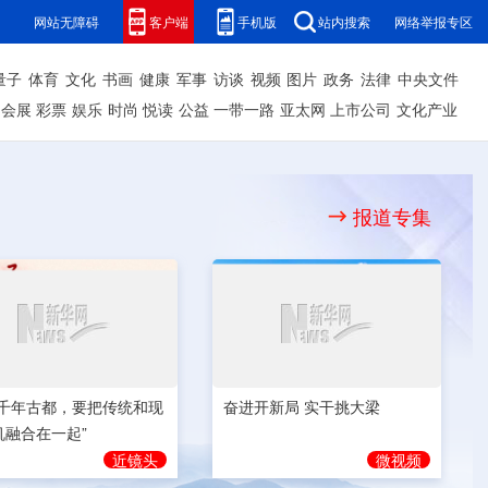
网站无障碍
客户端
手机版
站内搜索
网络举报专区
量子
体育
文化
书画
健康
军事
访谈
视频
图片
政务
法律
中央文件
会展
彩票
娱乐
时尚
悦读
公益
一带一路
亚太网
上市公司
文化产业
报道专集
奋进开新局 实干挑大梁
为千年古都，要把传统和现
机融合在一起”
微视频
近镜头