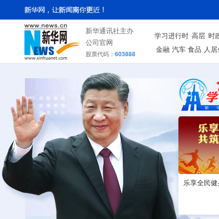
新华通讯社主办
学习进行时
高层
时
公司官网
金融
汽车
食品
人居
股票代码：
603888
乐享全民健