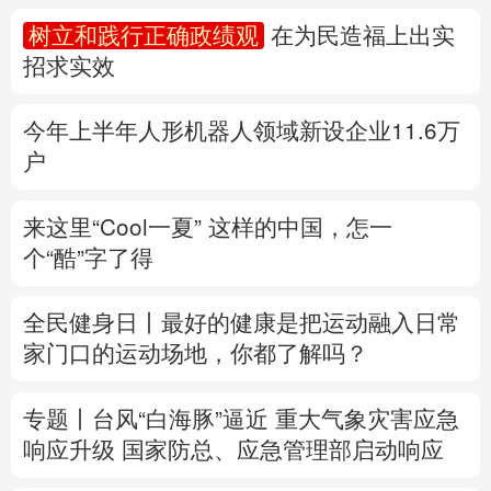
树立和践行正确政绩观
在为民造福上出实
多语种频道
招求实效
English
Español
Français
عربى
今年上半年人形机器人领域新设企业11.6万
Русский язык
日本語
한국어
户
Deutsch
Português
来这里“Cool一夏”
这样的中国，怎一
个“酷”字了得
全民健身日丨
最好的健康是把运动融入日常
家门口的运动场地，你都了解吗？
专题丨
台风“白海豚”逼近 重大气象灾害应急
响应升级
国家防总、应急管理部启动响应