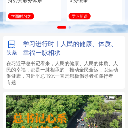
身公共服务体系
立身做事
法律
中央文件
金融
汽车
学而时习之
学习新语
食品
人居
信息化
数字经济
学术中国
乡村振兴
银龄
溯源中国
学习进行时丨人民的健康、体质、
幸福一脉相承
头条
城市
旅游
能源
会展
在习近平总书记看来，人民的健康、人民的体质、人
民的幸福，都是一脉相承的
推动全民全运，以运动
彩票
娱乐
时尚
悦读
促健康，习近平总书记一直是积极倡导者和践行者
专题
公益
一带一路
亚太网
上市公司
文化产业
地方频道