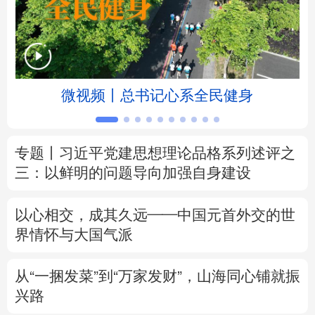
北京
天津
河北
山西
辽宁
吉林
上海
江苏
微视频丨总书记心系全民健身
浙江
安徽
福建
江西
山东
河南
湖北
湖南
专题丨
习近平党建思想理论品格系列述评之
三：以鲜明的问题导向加强自身建设
广东
广西
海南
重庆
四川
贵州
云南
西藏
以心相交，成其久远——中国元首外交的世
界情怀与大国气派
陕西
甘肃
青海
宁夏
从“一捆发菜”到“万家发财”，山海同心铺就振
新疆
内蒙古
黑龙江
兴路