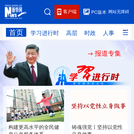
客户端
网站无障碍
PC版本
首页
网站地图
学习进行时
高层
时政
人事
国际
报道专集
学习进行时
高层
时政
人事
国际
财经
网评
港澳
台湾
思客智库
全球连线
教育
科技
科创
量子
体育
文化
书画
健康
军事
构建更高水平的全民健
铸魂强党丨坚持以党性
访谈
视频
图片
政务