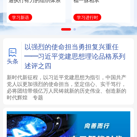
通执行有力的组织体系
福一脉相承
法律
中央文件
金融
汽车
学习新语
学习进行时
食品
人居
信息化
数字经济
学术中国
乡村振兴
银龄
溯源中国
以强烈的使命担当勇担复兴重任
——习近平党建思想理论品格系列
城市
旅游
能源
会展
头条
述评之四
彩票
娱乐
时尚
悦读
新时代新征程，以习近平党建思想为指引，中国共产
党人以更加强烈的使命担当，坚定信心、实干笃行，
必将团结带领亿万人民铸就新的历史伟业、创造新的
公益
一带一路
亚太网
上市公司
时代辉煌
专题
文化产业
地方频道