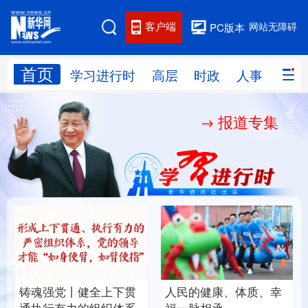
客户端
网站无障碍
PC版本
首页
网站地图
学习进行时
高层
时政
人事
国际
报道专集
学习进行时
高层
时政
人事
国际
财经
网评
港澳
台湾
思客智库
全球连线
教育
科技
科创
量子
体育
文化
书画
健康
军事
铸魂强党丨健全上下贯
人民的健康、体质、幸
访谈
视频
图片
政务