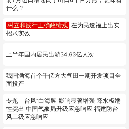
什么？
多语种频道
树立和践行正确政绩观
在为民造福上出实
English
Español
Français
عربى
招求实效
Русский язык
日本語
한국어
上半年国内居民出游34.63亿人次
Deutsch
Português
我国渤海首个千亿方大气田一期开发项目全
面投产
专题丨
台风“白海豚”影响显著增强
降水极端
性突出
中国气象局升级应急响应
福建防台
风二级应急响应