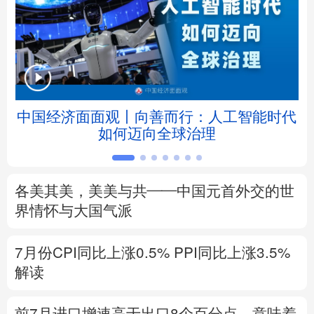
北京
天津
河北
山西
辽宁
吉林
上海
江苏
浙江
安徽
福建
江西
中国经济面面观丨向善而行：人工智能时代
如何迈向全球治理
山东
河南
湖北
湖南
广东
广西
海南
重庆
各美其美，美美与共——中国元首外交的世
四川
贵州
云南
西藏
界情怀与大国气派
陕西
甘肃
青海
宁夏
7月份CPI同比上涨0.5%
PPI同比上涨3.5%
解读
新疆
内蒙古
黑龙江
前7月进口增速高于出口8个百分点，意味着