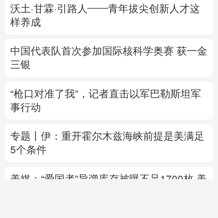
沃土·甘霖·引路人——青年拔尖创新人才这
样养成
中国代表队首次参加国际核科学奥赛 获一金
三银
“枪口对准了我”，记者直击以军巴勒斯坦军
事行动
专题丨
伊：重开霍尔木兹海峡前提是美满足
5个条件
美媒：“爱国者”导弹库存被曝不足1700枚
美
国防部要求军工企业“大幅加快”武器生产