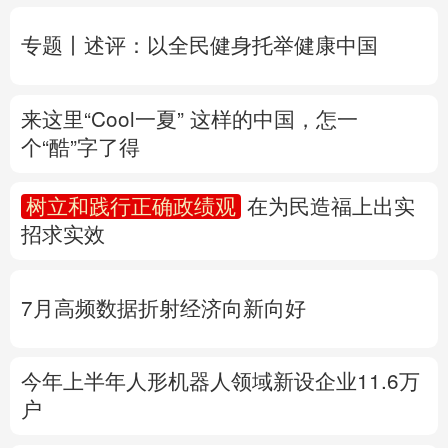
个“酷”字了得
多语种频道
树立和践行正确政绩观
在为民造福上出实
English
Español
Français
عربى
招求实效
Русский язык
日本語
한국어
7月高频数据折射经济向新向好
Deutsch
Português
今年上半年人形机器人领域新设企业11.6万
户
产业发展开新局丨
这个钢厂不“喝”一滴地下
水
专题丨
“白海豚”路径为何多变
“闭眼”等于风