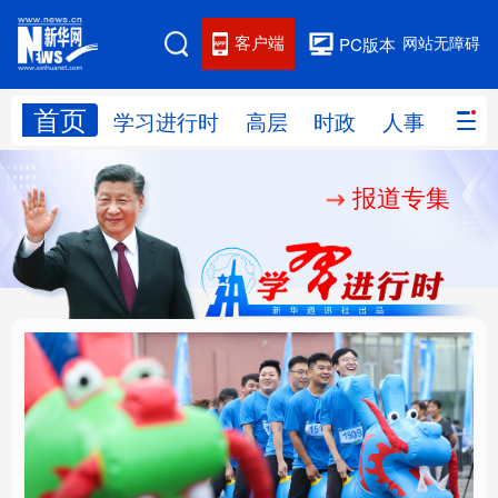
客户端
网站无障碍
PC版本
首页
网站地图
学习进行时
高层
时政
人事
国际
报道专集
学习进行时
高层
时政
人事
国际
财经
网评
港澳
台湾
思客智库
全球连线
教育
科技
科创
量子
体育
文化
书画
健康
军事
人民的健康、体质、幸
铸魂强党丨坚持以党性
访谈
视频
图片
政务