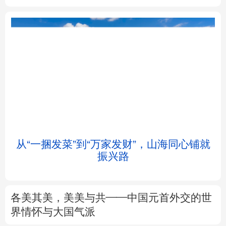
北京
天津
河北
山西
辽宁
吉林
上海
江苏
浙江
安徽
福建
江西
从“一捆发菜”到“万家发财”，山海同心铺就
会
振兴路
山东
河南
湖北
湖南
广东
广西
海南
重庆
各美其美，美美与共——中国元首外交的世
四川
贵州
云南
西藏
界情怀与大国气派
陕西
甘肃
青海
宁夏
专题丨
述评：以全民健身托举健康中国
新疆
内蒙古
黑龙江
来这里“Cool一夏”
这样的中国，怎一