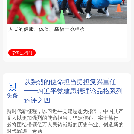
福一脉相承
立身做事
法律
中央文件
金融
汽车
学习进行时
学习新语
食品
人居
信息化
数字经济
学术中国
乡村振兴
银龄
溯源中国
以强烈的使命担当勇担复兴重任
——习近平党建思想理论品格系列
城市
旅游
能源
会展
头条
述评之四
彩票
娱乐
时尚
悦读
新时代新征程，以习近平党建思想为指引，中国共产
党人以更加强烈的使命担当，坚定信心、实干笃行，
必将团结带领亿万人民铸就新的历史伟业、创造新的
公益
一带一路
亚太网
上市公司
时代辉煌
专题
文化产业
地方频道