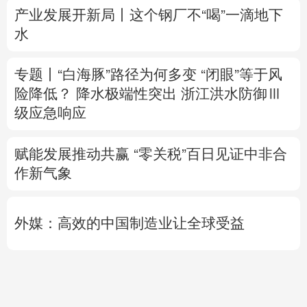
险降低？
降水极端性突出
浙江洪水防御Ⅲ
级应急响应
赋能发展推动共赢 “零关税”百日见证中非合
作新气象
外媒：高效的中国制造业让全球受益
日本2027财年防卫预算申请额创新高
专题丨
伊：与阿曼“接近”达成协议并不意味
重开海峡
战事打不下去了？
美军高层正寻
求“退出路径”