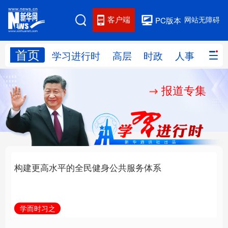
客户端
网站无障碍
PC版本
首页
网站地图
学习进行时
高层
时政
人事
国际
报道专集
学习进行时
高层
时政
人事
国际
财经
网评
港澳
台湾
思客智库
全球连线
教育
科技
科创
量子
体育
文化
书画
健康
军事
构建更高水平的全民健
乐享全民健身 共筑健康
访谈
视频
图片
政务