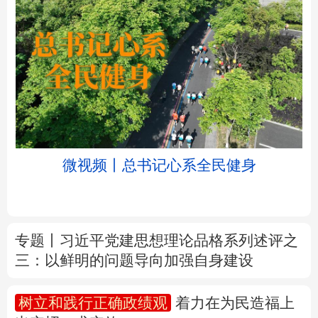
北京
天津
河北
山西
辽宁
吉林
上海
江苏
微视频丨总书记心系全民健身
浙江
安徽
福建
江西
山东
河南
湖北
湖南
专题丨
习近平党建思想理论品格系列述评之
三：以鲜明的问题导向加强自身建设
广东
广西
海南
重庆
四川
贵州
云南
西藏
树立和践行正确政绩观
着力在为民造福上
出实招、求实效
陕西
甘肃
青海
宁夏
新疆
内蒙古
黑龙江
新华时评丨在迎难而上中打开广阔天地