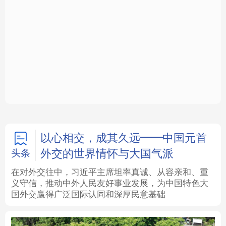
身公共服务体系
中国
法律
中央文件
金融
汽车
学而时习之
学习新语
食品
人居
信息化
数字经济
学术中国
乡村振兴
银龄
溯源中国
以心相交，成其久远——中国元首
外交的世界情怀与大国气派
头条
城市
旅游
能源
会展
在对外交往中，习近平主席坦率真诚、从容亲和、重
义守信，推动中外人民友好事业发展，为中国特色大
彩票
娱乐
时尚
悦读
国外交赢得广泛国际认同和深厚民意基础
公益
一带一路
亚太网
上市公司
文化产业
地方频道