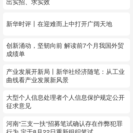
创新涌动，坚韧向前 解读前7个月我国外贸
多语种频道
成绩单
English
Español
Français
عربى
产业发展开新局丨
新华社经济随笔：从工业
Русский язык
日本語
한국어
曲线看产业发展新风景
Deutsch
Português
大型个人信息处理者个人信息保护规定公开
征求意见
河南“三支一扶”招募笔试确认存在作弊犯罪
行为
定于8月22日重新组织笔试
专题丨
台风“白海豚”预计在浙闽沿海登陆
浙
闽启动防汛防台风三级应急响应
6省市启动
洪水防御Ⅳ级响应