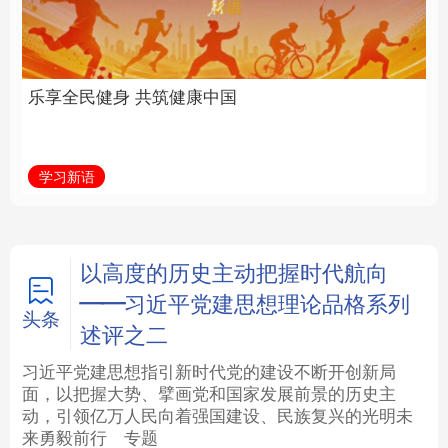
中国
全面振兴
法律
中央文件
金融
汽车
学习新语
习近平总书记关切事
食品
人居
信息化
数字经济
学术中国
乡村振兴
银龄
溯源中国
以高度的历史主动把握时代航向
——习近平党建思想理论品格系列
城市
旅游
能源
会展
头条
述评之二
彩票
娱乐
时尚
悦读
习近平党建思想指引新时代党的建设不断开创新局
面，以把握大势、擘画党和国家发展前景的历史主
动，引领亿万人民向着强国建设、民族复兴的光明未
公益
一带一路
亚太网
上市公司
来勇毅前行
专题
文化产业
地方频道