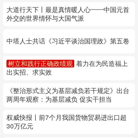
中塔人士共话《习近平谈治国理政》第五卷
多语种频道
树立和践行正确政绩观
着力在为民造福上
English
Español
Français
عربى
出实招、求实效
Русский язык
日本語
한국어
《整治形式主义为基层减负若干规定》出台
Deutsch
Português
两周年
观察
：为基层减负 促实干担当
权威快报丨前7个月我国货物贸易进出口超
30万亿元
31省份上半年外贸成绩单出炉 见证产业提
质跃迁
专题丨
民爆行业“十五五”规划发布 鼓励企业