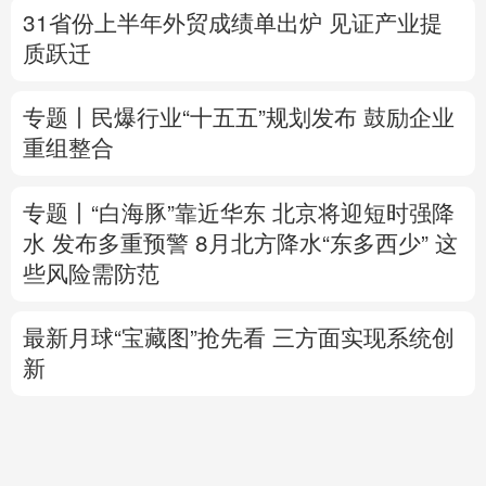
重组整合
专题丨
“白海豚”靠近华东
北京将迎短时强降
水 发布多重预警
8月北方降水“东多西少” 这
些风险需防范
最新月球“宝藏图”抢先看
三方面实现系统创
新
美将对多晶硅衍生品加征关税 引入最低进口
价机制
专题丨
伊拟禁敌对方通行霍尔木兹海峡 重罚
违规者
伊媒：格什姆岛附近爆炸声系打
击“敌对目标”所致