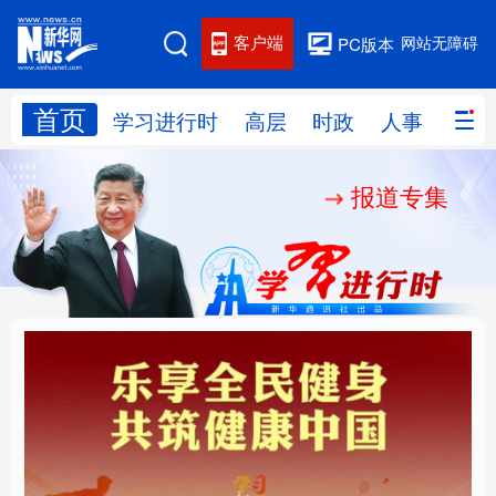
客户端
网站无障碍
PC版本
首页
网站地图
学习进行时
高层
时政
人事
国际
报道专集
学习进行时
高层
时政
人事
国际
财经
网评
港澳
台湾
思客智库
全球连线
教育
科技
科创
量子
体育
文化
书画
健康
军事
乐享全民健身 共筑健康
厚植营商沃土推动东北
访谈
视频
图片
政务