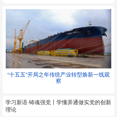
北京
天津
河北
山西
辽宁
吉林
上海
江苏
浙江
安徽
福建
江西
帧
“十五五”开局之年传统产业转型焕新一线观
察
山东
河南
湖北
湖南
广东
广西
海南
重庆
学习新语·铸魂强党丨学懂弄通做实党的创新
四川
贵州
云南
西藏
理论
陕西
甘肃
青海
宁夏
大道行天下丨最是真情暖人心——中国元首
外交的
世界
情怀与大国气派
新疆
内蒙古
黑龙江