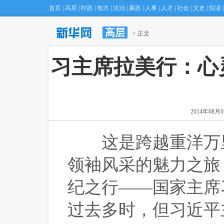
首页
|
高层
|
时政
|
地方
|
法治
|
廉政
|
人事
|
人才
|
社会
|
文史
|
悦读
|
高层
·
北京庙会“空降”台北 市民吃玩乐翻天
 > 正文
(22:17)
 习主席拉美行：心
2014年08月05
 这是跨越重洋万
领袖风采的魅力之旅
纪之行——国家主席
过去多时，但习近平