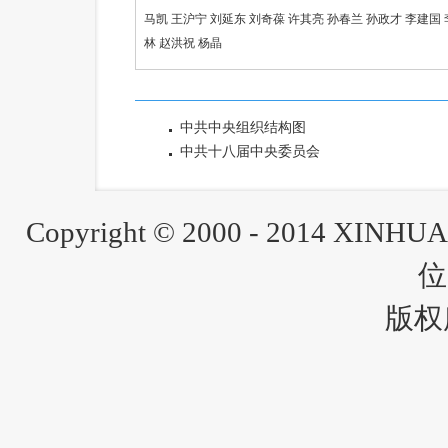
马凯
王沪宁
刘延东
刘奇葆
许其亮
孙春兰
孙政才
李建国
林
赵洪祝
杨晶
中共中央组织结构图
中共十八届中央委员会
Copyright © 2000 - 2014 XINH
位
版权