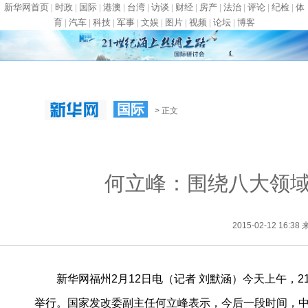
新华网首页
|
时政
|
国际
|
港澳
|
台湾
|
访谈
|
财经
|
房产
|
法治
|
评论
|
纪检
|
体
育
|
汽车
|
科技
|
军事
|
文娱
|
图片
|
视频
|
论坛
|
博客
国际
> 正文
何立峰：围绕八大领域
2015-02-12 16
新华网福州2月12日电（记者 刘默涵）今天上午，
举行。国家发改委副主任何立峰表示，今后一段时间，