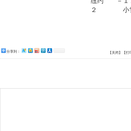
纽约 －
２ 小
分享到：
【关闭】
【打