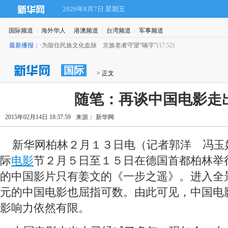
2026年8月7日 星期五
国际频道
|
海外华人
|
港澳频道
|
台湾频道
|
军事频道
最新播报：
·
为留住民族文化血脉 京族老者守望“喃字”
(17:52)
国际
 > 正文
随笔：再谈中国电影走
2015年02月14日 18:37:59
来源： 新华网
 新华网柏林２月１３日电（记者郭洋 冯玉
际
电影
节２月５日至１５日在德国首都柏林举
的中国影片只有姜文的《一步之遥》。进入全
元的中国电影也屈指可数。由此可见，中国电
影响力依然有限。