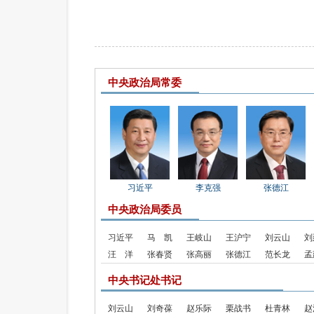
中央政治局常委
习近平
李克强
张德江
中央政治局委员
习近平
马 凯
王岐山
王沪宁
刘云山
刘
汪 洋
张春贤
张高丽
张德江
范长龙
孟
中央书记处书记
刘云山
刘奇葆
赵乐际
栗战书
杜青林
赵