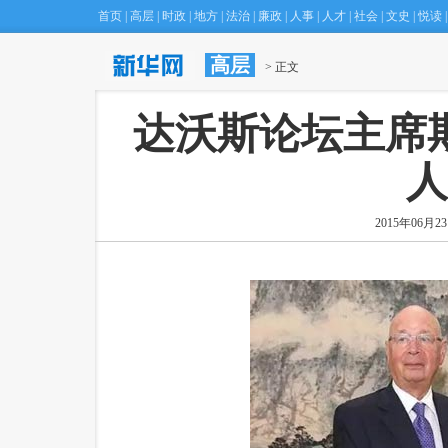
首页
|
高层
|
时政
|
地方
|
法治
|
廉政
|
人事
|
人才
|
社会
|
文史
|
悦读
|
高层
·
达沃斯论坛主席期盼李克强给欧洲领导人“捎话”
 > 正文
(23:
 达沃斯论坛主
人
2015年06月23日