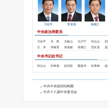
习近平
李克强
张德江
中央政治局委员
习近平
马 凯
王岐山
王沪宁
刘云山
刘
汪 洋
张春贤
张高丽
张德江
范长龙
孟
中央书记处书记
刘云山
刘奇葆
赵乐际
栗战书
杜青林
赵
中共中央组织结构图
中共十八届中央委员会