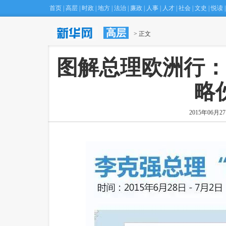
首页
|
高层
|
时政
|
地方
|
法治
|
廉政
|
人事
|
人才
|
社会
|
文史
|
悦读
|
高层
·
汪洋与巴西副总统特梅尔共同主持中巴高委会第四
 > 正文
 图解总理欧洲行
略
2015年06月27日