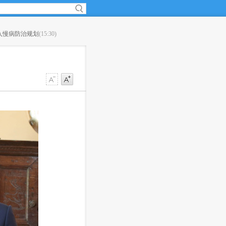
入慢病防治规划
(15:30)
·
滴滴如何施展网约车攻守平衡术？
(15:08)