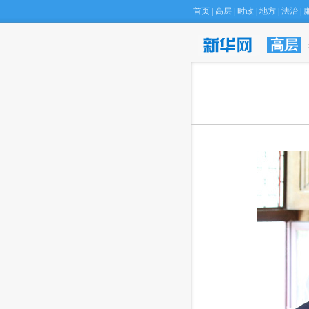
首页
|
高层
|
时政
|
地方
|
法治
|
高层