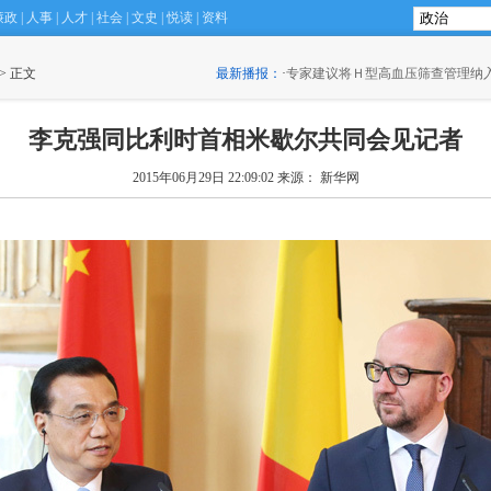
廉政
|
人事
|
人才
|
社会
|
文史
|
悦读
|
资料
 > 正文
最新播报：
·
专家建议将Ｈ型高血压筛查管理纳
李克强同比利时首相米歇尔共同会见记者
2015年06月29日 22:09:02
来源： 新华网