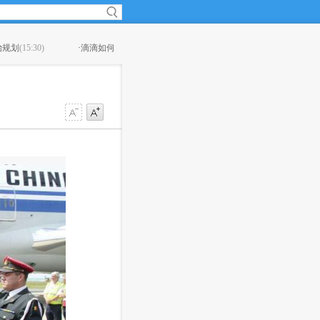
15:08)
·
茅台总经理李保芳：让酱香系列酒更有“味道”
(14:44)