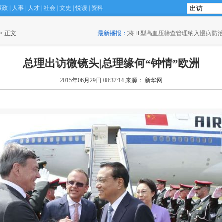
廉政
|
人事
|
人才
|
社会
|
文史
|
悦读
|
资料
高血压筛查管理纳入慢病防治规划
 > 正文
(15:30)
最新播报：
·
滴滴如何施展网约车攻守平衡术？
(
总理出访微镜头|总理缘何“钟情”欧洲
2015年06月29日 08:37:14
来源： 新华网