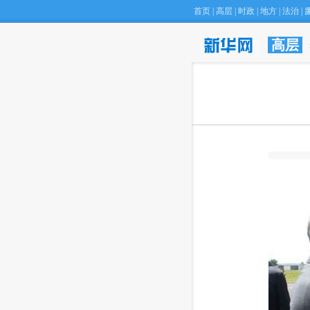
首页
|
高层
|
时政
|
地方
|
法治
|
高层
·
专家建议将Ｈ型