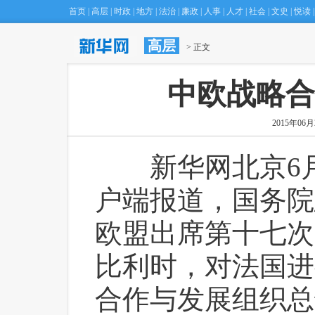
首页
|
高层
|
时政
|
地方
|
法治
|
廉政
|
人事
|
人才
|
社会
|
文史
|
悦读
|
高层
·
专家建议将Ｈ型高血压筛查管理纳入慢病防治
 > 正文
中欧战略合
2015年06月2
 新华网北京6月
户端报道，国务院
欧盟出席第十七次
比利时，对法国进
合作与发展组织总