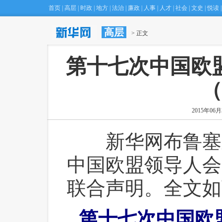
首页
|
高层
|
时政
|
地方
|
法治
|
廉政
|
人事
|
人才
|
社会
|
文史
|
悦读
|
高层
·
专家建议将Ｈ型高血压筛查管理纳入慢病防治规划
 > 正文
(
 第十七次中国
（
2015年06月3
 新华网布鲁塞尔
中国欧盟领导人会
联合声明。全文如
第十七次中国欧