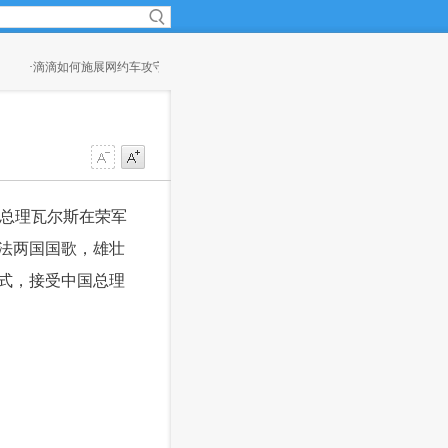
15:08)
·
茅台总经理李保芳：让酱香系列酒更有“味道”
(14:44)
国总理瓦尔斯在荣军
法两国国歌，雄壮
式，接受中国总理