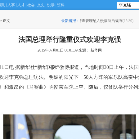
廉政
|
人事
|
人才
|
社会
|
文史
|
悦读
|
资料
高血压筛查管理纳入慢病防治规划
 > 正文
(15:30)
最新播报：
·
滴滴如何施展网约车攻守平衡术？
(
法国总理举行隆重仪式欢迎李克强
2015年07月01日 08:01:39
来源： 新华网
1日电 据新华社“新华国际”微博报道，当地时间30日上午，法
欢迎李克强总理访法。明媚的阳光下，50人方阵的军乐队高奏中
》和激昂的《马赛曲》响彻荣军院上空。随后，仪仗队举行分列