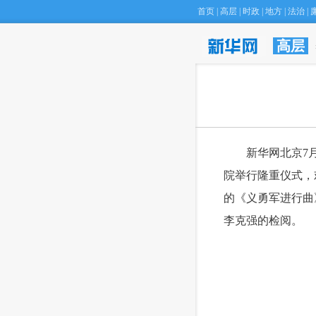
首页
|
高层
|
时政
|
地方
|
法治
|
高层
·
专家建议将Ｈ型
 新华网北京7月
院举行隆重仪式，
的《义勇军进行曲
李克强的检阅。