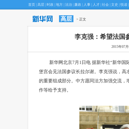
首页
|
高层
|
时政
|
地方
|
法治
|
廉政
|
人事
|
人才
|
社会
|
文史
|
悦读
|
高层
 > 正文
李克强：希望法国
2015年07月0
 新华网北京7月1日电 据新华社“新华国
堡宫会见法国参议长拉尔谢。李克强说，高
的重要组成部分。中方愿同法方加强交流，
作等给予支持。