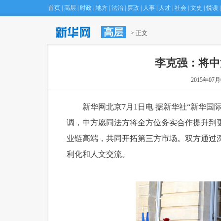
首页
|
高层
|
时政
|
地方
|
法治
|
廉政
|
人事
|
人才
|
社会
|
文史
|
悦读
|
高层
 > 正文
李克强：将中
2015年07月0
 新华网北京7月1日电 据新华社“新华国
调，中方愿同法方将全方位务实合作提升到
业链高端，共同开拓第三方市场。双方通过
利化和人文交流。