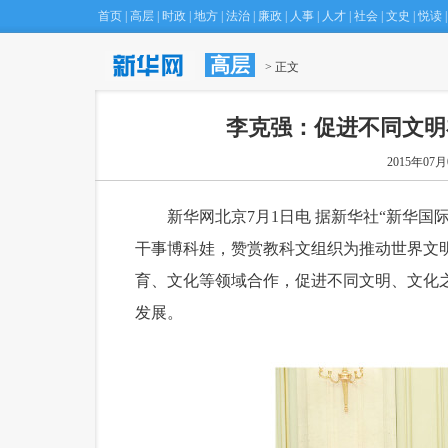
首页
|
高层
|
时政
|
地方
|
法治
|
廉政
|
人事
|
人才
|
社会
|
文史
|
悦读
|
高层
 > 正文
李克强：促进不同文明
2015年07月0
 新华网北京7月1日电 据新华社“新华国
干事博科娃，赞赏教科文组织为推动世界文
育、文化等领域合作，促进不同文明、文化
发展。