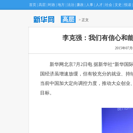
首页
|
高层
|
时政
|
地方
|
法治
|
廉政
|
人事
|
人才
|
社会
|
文史
|
悦读
|
高层
 > 正文
李克强：我们有信心和能
2015年07月0
 新华网北京7月2日电 据新华社“新华国
国经济虽增速放缓，但有较充分的就业、持
当前中国加大定向调控力度，推动大众创业
目标。