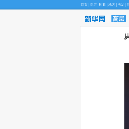
首页
|
高层
|
时政
|
地方
|
法治
|
高层