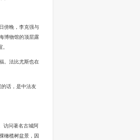
日傍晚，李克强与
海博物馆的顶层露
谊。
福。法比尤斯也在
谊的话，是中法友
。访问著名古城阿
棵橄榄树盆景，因