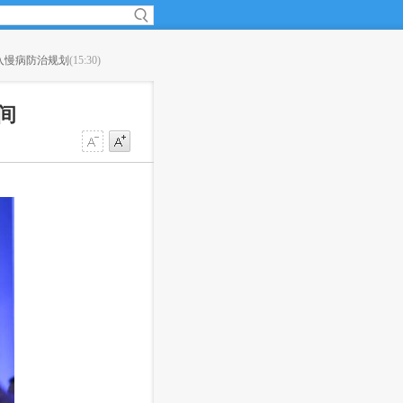
网约车攻守平衡术？
(15:08)
·
茅台总经理李保芳：让酱香系列酒
间