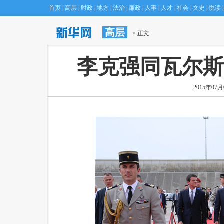
首页
|
高层
|
时政
|
地方
|
法治
|
廉政
|
人事
|
人才
|
社会
|
文史
|
悦读
|
高层
·
专家建议将Ｈ型高血压筛查管理纳入慢病防治规
 > 正文
李克强同瓦尔斯
2015年07月0