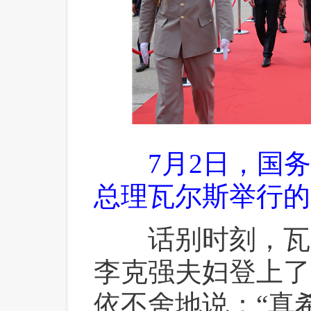
7月2日，国
总理瓦尔斯举行的
 话别时刻，瓦
李克强夫妇登上了
依不舍地说：“真