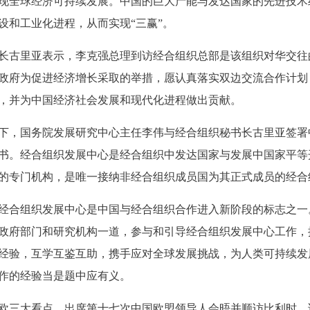
现全球经济可持续发展。中国的巨大产能与发达国家的先进技术
设和工业化进程，从而实现“三赢”。
古里亚表示，李克强总理到访经合组织总部是该组织对华交往
政府为促进经济增长采取的举措，愿认真落实双边交流合作计划
，并为中国经济社会发展和现代化进程做出贡献。
，国务院发展研究中心主任李伟与经合组织秘书长古里亚签署
书。经合组织发展中心是经合组织中发达国家与发展中国家平等
的专门机构，是唯一接纳非经合组织成员国为其正式成员的经合
合组织发展中心是中国与经合组织合作进入新阶段的标志之一
政府部门和研究机构一道，参与和引导经合组织发展中心工作，
经验，互学互鉴互助，携手应对全球发展挑战，为人类可持续发
作的经验当是题中应有义。
三大看点，出席第十七次中国欧盟领导人会晤并顺访比利时，