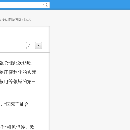
入慢病防治规划
(15:30)
·
滴滴如何施展网约车攻守平衡术？
(15:08)
强总理此次访欧，
签证便利化的实际
核电等领域的第三
，“国际产能合
作”相见恨晚。欧