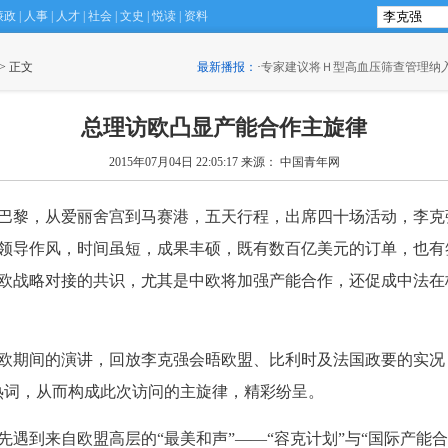
廉政
|
人事
|
人才
|
社会
|
文史
|
悦读
|
资料
 > 正文
最新播报：
·
专家建议将Ｈ型高血压筛查管理纳
总理访欧凸显产能合作主旋律
2015年07月04日 22:05:17
来源： 中国青年网
黎，从爱丽舍宫到马赛港，五天行程，出席四十场活动，李克
领导作风，时间虽短，成果丰硕，既有数百亿美元的订单，也有
欧战略对接的共识，尤其是中欧将加强产能合作，还促成中法在
期间的演讲，回放李克强会晤欧盟、比利时及法国政要的实况
热词，从而构成此次访问的主旋律，精彩纷呈。
遇到来自欧盟高层的“最美和声”——“容克计划”与“国际产能合