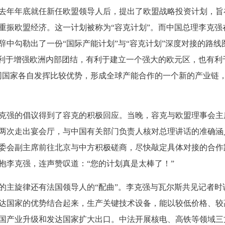
去年年底就任新任欧盟领导人后，提出了欧盟战略投资计划，旨
重振欧盟经济。这一计划被称为“容克计划”。而中国总理李克强在
辞中勾勒出了一份“国际产能计划”与“容克计划”深度对接的路线
有利于增强欧洲内部团结，有利于建立一个强大的欧元区，也有利
同国家各自发挥比较优势，形成全球产能合作的一个新的产业链
强的倡议得到了容克的积极回应。当晚，容克与欧盟理事会主
两次走出宴会厅，与中国有关部门负责人核对总理讲话的准确涵
委会副主席前往北京与中方积极磋商，尽快敲定具体对接的合作
抱李克强，连声赞叹道：“您的计划真是太棒了！”
主旋律还有法国领导人的“配曲”。李克强与瓦尔斯共见记者时
达国家的优势结合起来，生产关键技术设备，能以较低价格、较
国产业升级和发达国家扩大出口。中法开展核电、高铁等领域三