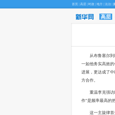
首页
|
高层
|
时政
|
地方
|
法治
|
高层
 从布鲁塞尔到巴
一如他务实高效的
进展，更达成了中
方合作。
 重温李克强访欧
作”是频率最高的
 这一主旋律首先