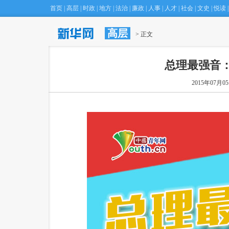
首页
|
高层
|
时政
|
地方
|
法治
|
廉政
|
人事
|
人才
|
社会
|
文史
|
悦读
|
高层
·
国际观察：西方驱逐逾百名俄外交官 掀新一轮对抗
 > 正文
总理最强音：
2015年07月05日