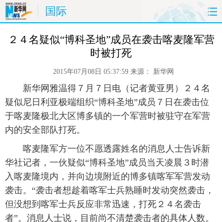
国际
首页
时政
国际
财经
 ２４名疑似“博科圣地”成员在袭击喀麦隆军营
时被打死
娱乐
体育
人事
教育
2015年07月08日 05:37:59
来源：
新华网
时尚
思客
地方
法治
 新华网雅温得７月７日电（记者黄亚男）２４名
疑似尼日利亚极端组织“博科圣地”成员７日在袭击位
港澳
台湾
华人
汽车
于喀麦隆极北大区博多镇的一个军营时被驻守在军营
内的安全部队打死。
科技
能源
房产
公司
 喀麦隆军方一位不愿透露姓名的消息人士告诉新
华社记者，一伙疑似“博科圣地”成员当天凌晨３时潜
图片
视频
彩票
食品
入喀麦隆境内，并向边境附近的博多镇喀军军营发动
旅游
健康
信息化
数据
袭击。“袭击者想趁着喀军士兵熟睡时发动突然袭击，
但没想到喀军士兵反应非常迅速，打死２４名袭击
金融
公益
军事
无人机
者”。消息人士说，目前尚不清楚袭击者的具体人数。