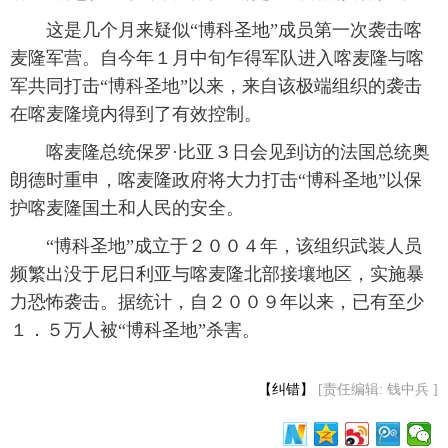
 这是几个月来疑似“博科圣地”成员第一次袭击喀
富媒体
摄影
新华广播
麦隆军营。自今年１月中旬乍得军队进入喀麦隆与喀
军共同打击“博科圣地”以来，来自该极端组织的袭击
新华电视中文
新华电视英文
返回PC
在喀麦隆境内得到了有效控制。
 喀麦隆总统保罗·比亚３日会见到访的法国总统奥
朗德时重申，喀麦隆政府将大力打击“博科圣地”以保
护喀麦隆国土和人民的安全。
 “博科圣地”成立于２００４年，该组织武装人员
频繁出没于尼日利亚与喀麦隆北部接壤地区，实施暴
力恐怖袭击。据统计，自２００９年以来，已有至少
１．５万人被“博科圣地”杀害。
【纠错】
[责任编辑: 钱中兵 ]