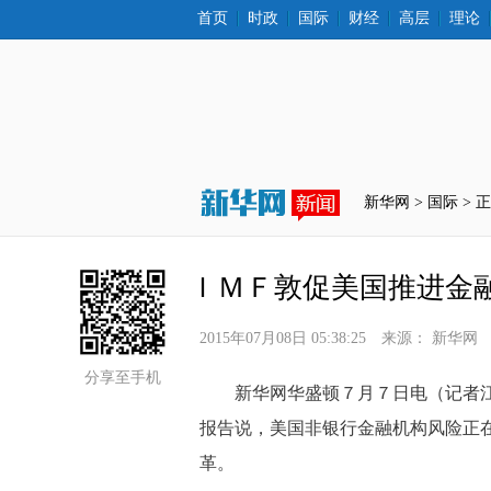
首页
时政
国际
财经
高层
理论
新华网 >
国际
 > 
ＩＭＦ敦促美国推进金
2015年07月08日 05:38:25
来源：
新华网
分享至手机
 新华网华盛顿７月７日电（记者江
报告说，美国非银行金融机构风险正
革。