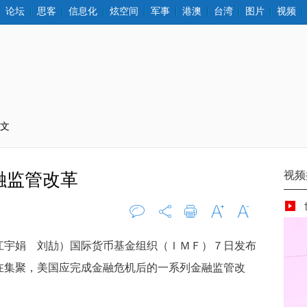
论坛
思客
信息化
炫空间
军事
港澳
台湾
图片
视频
正文
融监管改革
评论
0
打印
字大
字小
宇娟 刘劼）国际货币基金组织（ＩＭＦ）７日发布
在集聚，美国应完成金融危机后的一系列金融监管改