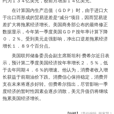
约为１３４亿美元，较前月增加１４亿美元。
富媒体
摄影
新华广播
 在计算国内生产总值（ＧＤＰ）时，由于进口大
于出口而形成的贸易逆差是“减分”项目，因而贸易逆
新华电视中文
新华电视英文
返回PC
差扩大将拖累经济增长。美国商务部公布的最终修正
数据显示，今年第一季度美国ＧＤＰ按年率计算下降
０．２％。受到美元走强影响，净出口逆差拖累经济
增长１．８９个百分点。
 美国联邦储备委员会副主席斯坦利·费希尔近日表
示，预计第二季度美国经济按年率增长２．５％，低
于去年同期４．６％的增速。他认为，消费者收入增
长获益于前期油价下跌。消费信心保持稳定，消费开
支在未来将逐步好转。但费希尔指出，尽管影响一季
度经济的暂时性因素会逐步消散，美元升值仍将继续
拖累美国经济增长。
【纠错】
[责任编辑: 韩家慧 ]