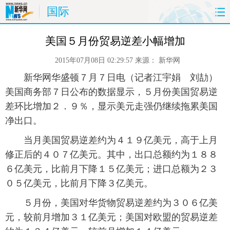
国际
首页
时政
国际
财经
美国５月份贸易逆差小幅增加
2015年07月08日 02:29:57
来源：
新华网
娱乐
体育
人事
教育
 新华网华盛顿７月７日电（记者江宇娟 刘劼）
时尚
思客
地方
法治
美国商务部７日公布的数据显示，５月份美国贸易逆
差环比增加２．９％，显示美元走强仍继续拖累美国
港澳
台湾
华人
汽车
净出口。
 当月美国贸易逆差约为４１９亿美元，高于上月
科技
能源
房产
公司
修正后的４０７亿美元。其中，出口总额约为１８８
６亿美元，比前月下降１５亿美元；进口总额为２３
图片
视频
彩票
食品
０５亿美元，比前月下降３亿美元。
旅游
健康
信息化
数据
 ５月份，美国对华货物贸易逆差约为３０６亿美
元，较前月增加３１亿美元；美国对欧盟的贸易逆差
金融
公益
军事
无人机